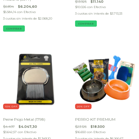
$13.925
$11.140
$6.894
$6.204,60
$10.026
con
Efectivo
$5.584,14
con
Efectivo
3
cuotas sin interés de
$3.713,33
3
cuotas sin interés de
$2.068,20
10
% OFF
20
% OFF
Peine Piojo Metal (1798)
PERRO KIT PREMIUM
$4.497
$4.047,30
$23.126
$18.500
$3.642,57
con
Efectivo
$16.650
con
Efectivo
3
cuotas sin interés de
$1.349,10
3
cuotas sin interés de
$6.166,67