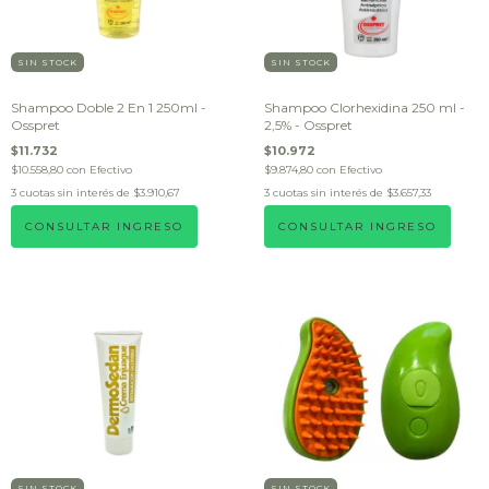
SIN STOCK
SIN STOCK
Shampoo Doble 2 En 1 250ml -
Shampoo Clorhexidina 250 ml -
Osspret
2,5% - Osspret
$11.732
$10.972
$10.558,80
con
Efectivo
$9.874,80
con
Efectivo
3
cuotas sin interés de
$3.910,67
3
cuotas sin interés de
$3.657,33
CONSULTAR INGRESO
CONSULTAR INGRESO
SIN STOCK
SIN STOCK