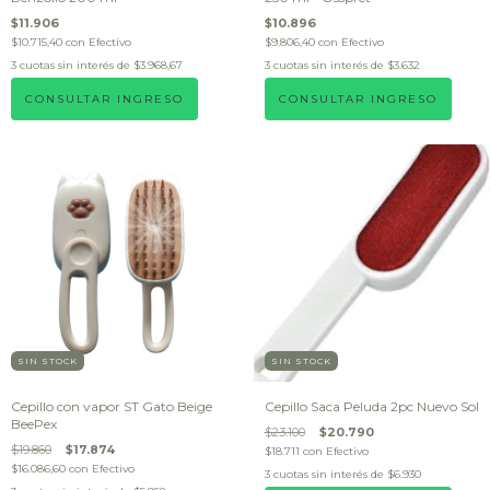
$11.906
$10.896
$10.715,40
con
Efectivo
$9.806,40
con
Efectivo
3
cuotas sin interés de
$3.968,67
3
cuotas sin interés de
$3.632
CONSULTAR INGRESO
CONSULTAR INGRESO
SIN STOCK
SIN STOCK
Cepillo con vapor ST Gato Beige
Cepillo Saca Peluda 2pc Nuevo Sol
BeePex
$23.100
$20.790
$19.860
$17.874
$18.711
con
Efectivo
$16.086,60
con
Efectivo
3
cuotas sin interés de
$6.930