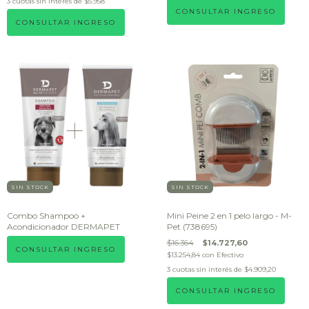
3
cuotas sin interés de
$5.958
CONSULTAR INGRESO
CONSULTAR INGRESO
SIN STOCK
SIN STOCK
Combo Shampoo +
Mini Peine 2 en 1 pelo largo - M-
Acondicionador DERMAPET
Pet (738695)
$16.364
$14.727,60
CONSULTAR INGRESO
$13.254,84
con
Efectivo
3
cuotas sin interés de
$4.909,20
CONSULTAR INGRESO