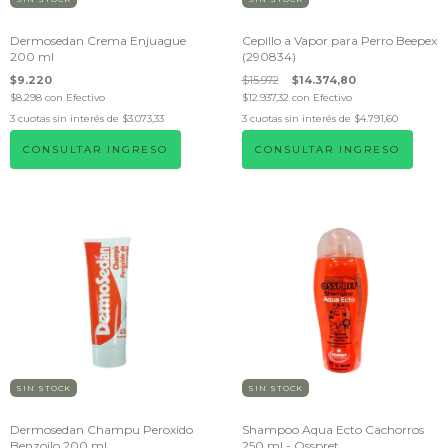
Dermosedan Crema Enjuague
Cepillo a Vapor para Perro Beepex
200 ml
(290834)
$9.220
$15.972
$14.374,80
$8.298
con
Efectivo
$12.937,32
con
Efectivo
3
cuotas sin interés de
$3.073,33
3
cuotas sin interés de
$4.791,60
CONSULTAR INGRESO
CONSULTAR INGRESO
SIN STOCK
SIN STOCK
Dermosedan Champu Peroxido
Shampoo Aqua Ecto Cachorros
Benzoilo 200 ml
250 ml - Osspret