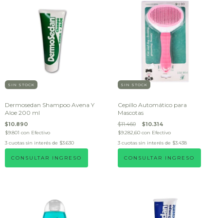
SIN STOCK
SIN STOCK
Dermosedan Shampoo Avena Y
Cepillo Automático para
Aloe 200 ml
Mascotas
$10.890
$11.460
$10.314
$9.801
con
Efectivo
$9.282,60
con
Efectivo
3
cuotas sin interés de
$3.630
3
cuotas sin interés de
$3.438
CONSULTAR INGRESO
CONSULTAR INGRESO