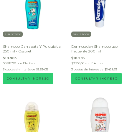
SIN STOCK
SIN STOCK
Shampoo Garrapata Y Pulguicida
Dermosedan Shampoo uso
250 ml - Osspret
frecuente 200 ml
$10.903
$10.285
$9.812,70
con
Efectivo
$9.256,50
con
Efectivo
3
cuotas sin interés de
$3.634,33
3
cuotas sin interés de
$3.428,33
CONSULTAR INGRESO
CONSULTAR INGRESO