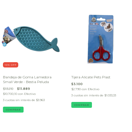
10
% OFF
Bandeja de Goma Lamedora
Tijera Alicate Pets Plast
Small Verde - Bestia Peluda
$3.100
$13.210
$11.889
$2.790
con
Efectivo
$10.700,10
con
Efectivo
3
cuotas sin interés de
$1.033,33
3
cuotas sin interés de
$3.963