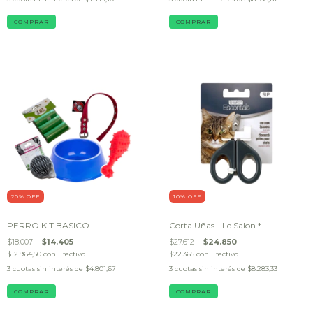
20
% OFF
10
% OFF
PERRO KIT BASICO
Corta Uñas - Le Salon *
$18.007
$14.405
$27.612
$24.850
$12.964,50
con
Efectivo
$22.365
con
Efectivo
3
cuotas sin interés de
$4.801,67
3
cuotas sin interés de
$8.283,33