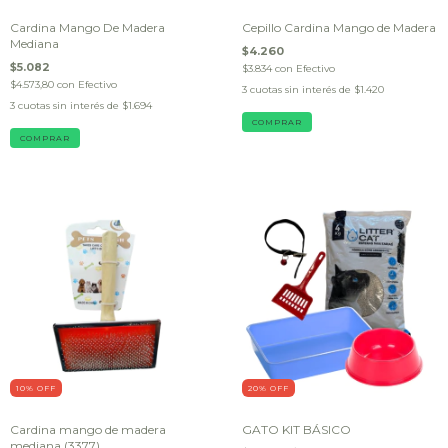
Cardina Mango De Madera
Cepillo Cardina Mango de Madera
Mediana
$4.260
$5.082
$3.834
con
Efectivo
$4.573,80
con
Efectivo
3
cuotas sin interés de
$1.420
3
cuotas sin interés de
$1.694
10
% OFF
20
% OFF
Cardina mango de madera
GATO KIT BÁSICO
mediana (3377)