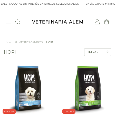
SALE- 6 CUOTAS SIN INTERÉS EN BANCOS SELECCIONADOS
ENVÍO GRATIS MÍNIMO
0
Inicio
.
ALIMENTOS CANINOS
.
HOP!
HOP!
FILTRAR
10
% OFF
10
% OFF