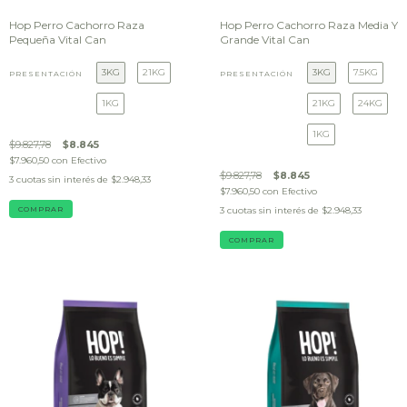
Hop Perro Cachorro Raza
Hop Perro Cachorro Raza Media Y
Pequeña Vital Can
Grande Vital Can
3KG
21KG
3KG
7.5KG
PRESENTACIÓN
PRESENTACIÓN
1KG
21KG
24KG
1KG
$9.827,78
$8.845
$7.960,50
con
Efectivo
$9.827,78
$8.845
3
cuotas sin interés de
$2.948,33
$7.960,50
con
Efectivo
COMPRAR
3
cuotas sin interés de
$2.948,33
COMPRAR