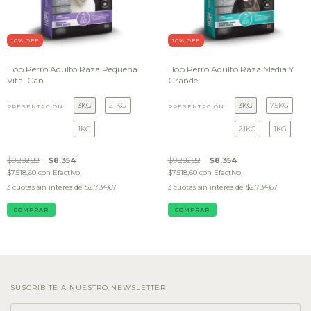
10
% OFF
10
% OFF
Hop Perro Adulto Raza Pequeña
Hop Perro Adulto Raza Media Y
Vital Can
Grande
3KG
21KG
3KG
7.5KG
PRESENTACIÓN
PRESENTACIÓN
1KG
21KG
1KG
$9.282,22
$8.354
$9.282,22
$8.354
$7.518,60
con
Efectivo
$7.518,60
con
Efectivo
3
cuotas sin interés de
$2.784,67
3
cuotas sin interés de
$2.784,67
COMPRAR
COMPRAR
SUSCRIBITE A NUESTRO NEWSLETTER