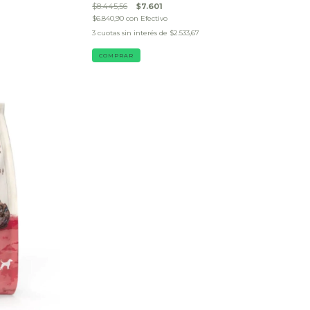
$8.445,56
$7.601
$6.840,90
con
Efectivo
3
cuotas sin interés de
$2.533,67
COMPRAR