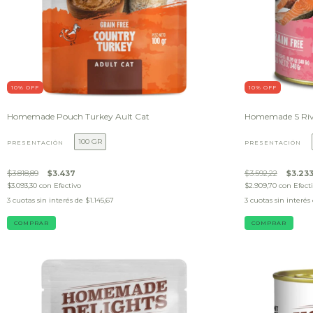
10
% OFF
10
% OFF
Homemade Pouch Turkey Ault Cat
Homemade S Riv
100 GR
PRESENTACIÓN
PRESENTACIÓN
$3.818,89
$3.437
$3.592,22
$3.23
$3.093,30
con
Efectivo
$2.909,70
con
Efect
3
cuotas sin interés de
$1.145,67
3
cuotas sin interés
COMPRAR
COMPRAR