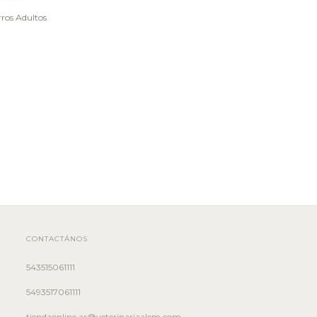
os Adultos
CONTACTÁNOS
543515061111
5493517061111
tiendaonline.ar@veterinariaalem.com