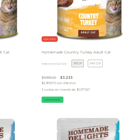
10
% OFF
t Cat
Homemade Country Turkey Adult Cat
90GR
340 GR
PRESENTACIÓN
$3.592,22
$3.233
$2.909,70
con
Efectivo
3
cuotas sin interés de
$1.077,67
COMPRAR