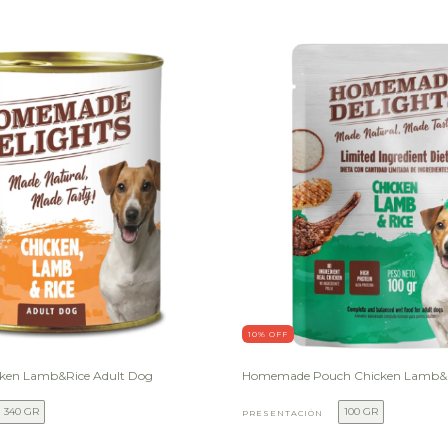
10
% OFF
en Lamb&Rice Adult Dog
Homemade Pouch Chicken Lamb&R
340 GR
100 GR
PRESENTACIÓN