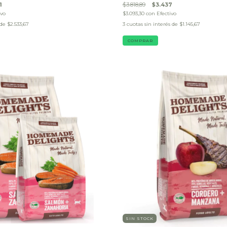
1
$3.818,89
$3.437
ivo
$3.093,30
con
Efectivo
 de
$2.533,67
3
cuotas sin interés de
$1.145,67
COMPRAR
SIN STOCK