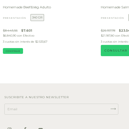
Homemade Beef&Veg Adulto
Homemade Salmo
340 GR
PRESENTACIÓN
PRESENTACIÓN
$8.445,56
$7.601
$26.157,78
$23.5
$6.840,90
con
Efectivo
$21.187,80
con
Efect
3
cuotas sin interés de
$2.533,67
3
cuotas sin interés
CONSULTAR
COMPRAR
SUSCRIBITE A NUESTRO NEWSLETTER