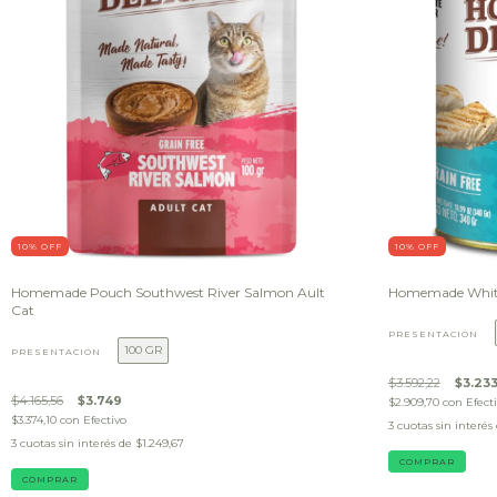
10
% OFF
10
% OFF
Homemade Pouch Southwest River Salmon Ault
Homemade White
Cat
PRESENTACIÓN
100 GR
PRESENTACIÓN
$3.592,22
$3.23
$4.165,56
$3.749
$2.909,70
con
Efect
$3.374,10
con
Efectivo
3
cuotas sin interés
3
cuotas sin interés de
$1.249,67
COMPRAR
COMPRAR