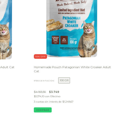
10
% OFF
Adult Cat
Homemade Pouch Patagonian White Croaker Adult
Cat
100 GR
PRESENTACIÓN
$4.165,56
$3.749
$3.374,10
con
Efectivo
3
cuotas sin interés de
$1.249,67
COMPRAR