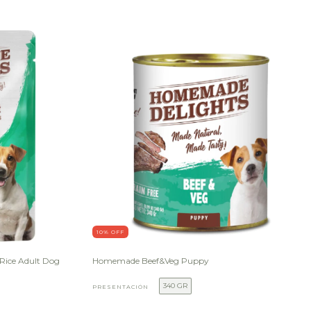
10
% OFF
ice Adult Dog
Homemade Beef&Veg Puppy
340 GR
PRESENTACIÓN