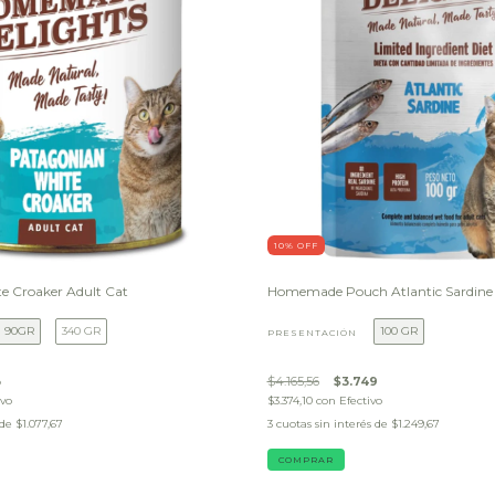
10
% OFF
 Croaker Adult Cat
Homemade Pouch Atlantic Sardine 
90GR
340 GR
100 GR
PRESENTACIÓN
3
$4.165,56
$3.749
ivo
$3.374,10
con
Efectivo
 de
$1.077,67
3
cuotas sin interés de
$1.249,67
COMPRAR