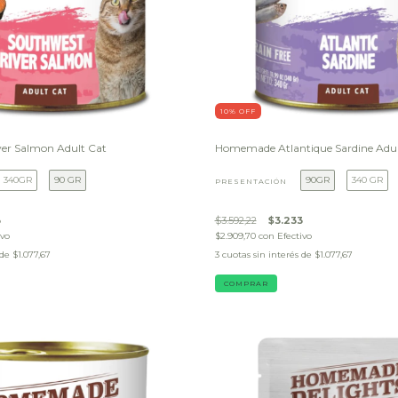
10
% OFF
er Salmon Adult Cat
Homemade Atlantique Sardine Adul
340GR
90 GR
90GR
340 GR
PRESENTACIÓN
3
$3.592,22
$3.233
ivo
$2.909,70
con
Efectivo
 de
$1.077,67
3
cuotas sin interés de
$1.077,67
COMPRAR