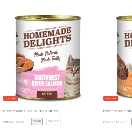
10
% OFF
10
% OFF
Homemade River Salmon Kitten
Homemade Chick
90GR
340 GR
PRESENTACIÓN
PRESENTACIÓN