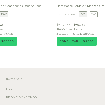
n Y Zanahoria Gatos Adultos
Homemade Cordero Y Manzana Perr
1,5KG
9KG
2KG
PRESENTACIÓN
42
$78.824,44
$70.942
ivo
$63.847,80
con
Efectivo
 de
$7.847,33
3
cuotas sin interés de
$23.647,33
 INGRESO
CONSULTAR INGRESO
NAVEGACIÓN
Inicio
PROMO RONRONEO