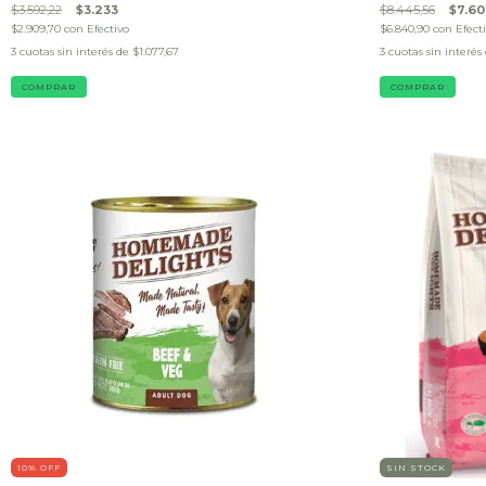
$3.592,22
$3.233
$8.445,56
$7.60
$2.909,70
con
Efectivo
$6.840,90
con
Efect
3
cuotas sin interés de
$1.077,67
3
cuotas sin interés
COMPRAR
COMPRAR
10
% OFF
SIN STOCK