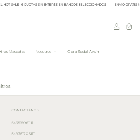
HOT SALE- 6 CUOTAS SIN INTERÉS EN BANCOS SELECCIONADOS
ENVÍO GRATIS MÍ
0
tras Mascotas
Nosotros
Obra Social Avsim
ltros.
CONTACTÁNOS
543515061111
5493517061111