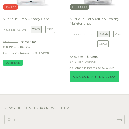
10
% OFF
SIN STOCK
Nutrique Gato Urinary Care
Nutrique Gato Adulto Healthy
Maintenance
7.5KG
2KG
PRESENTACIÓN
350GR
2KG
PRESENTACIÓN
$140.211,11
$126.190
7.5KG
$113.571
con
Efectivo
3
cuotas sin interés de
$42.063,33
$8.877,78
$7.990
$7.191
con
Efectivo
COMPRAR
3
cuotas sin interés de
$2.663,33
CONSULTAR INGRESO
SUSCRIBITE A NUESTRO NEWSLETTER