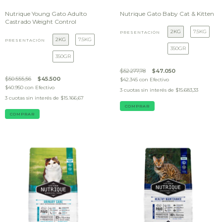
Nutrique Young Gato Adulto
Nutrique Gato Baby Cat & Kitten
Castrado Weight Control
2KG
7.5KG
PRESENTACIÓN
2KG
7.5KG
PRESENTACIÓN
350GR
350GR
$52.277,78
$47.050
$50.555,56
$45.500
$42.345
con
Efectivo
$40.950
con
Efectivo
3
cuotas sin interés de
$15.683,33
3
cuotas sin interés de
$15.166,67
COMPRAR
COMPRAR