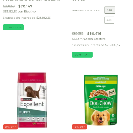
DAÑADA)
$88.860
$70.147
15KG
PRESENTACIONES
$63.132,30
con
Efectivo
3
cuotas sin interés de
$23.382,33
3KG
$89.352
$80.416
$72.374,40
con
Efectivo
3
cuotas sin interés de
$26.805,33
COMPRAR
21
% OFF
10
% OFF