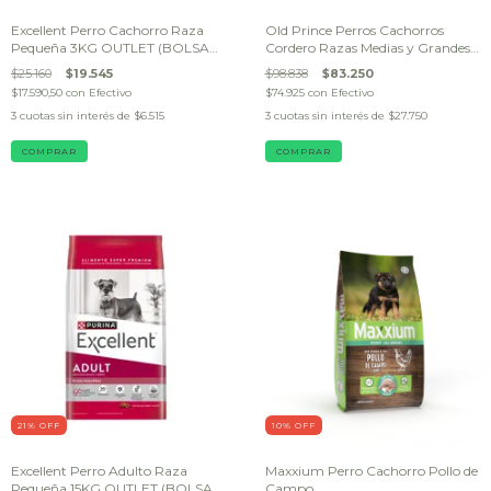
Excellent Perro Cachorro Raza
Old Prince Perros Cachorros
Pequeña 3KG OUTLET (BOLSA
Cordero Razas Medias y Grandes
DAÑADA)
X15KG OUTLET (BOLSA
$25.160
$19.545
$98.838
$83.250
DAÑADA)
$17.590,50
con
Efectivo
$74.925
con
Efectivo
3
cuotas sin interés de
$6.515
3
cuotas sin interés de
$27.750
21
% OFF
10
% OFF
Excellent Perro Adulto Raza
Maxxium Perro Cachorro Pollo de
Pequeña 15KG OUTLET (BOLSA
Campo