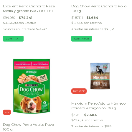
Excellent Perro Cachorro Raza
Dog Chow Perro Cachorro Pollo
Media y grande 15KG OUTLET
100 g
(BOLSA DAÑADA)
$94.060
$74.241
$1.871,11
$1.684
$66.816,90
con
Efectivo
$1.515,60
con
Efectivo
3
cuotas sin interés de
$24.747
3
cuotas sin interés de
$561,33
10
% OFF
Maxxium Perro Adulto Húmedo
Cordero Patagónico 100 g
2X1
$2.761
$2.484
$2.235,60
con
Efectivo
Dog Chow Perro Adulto Pavo
3
cuotas sin interés de
$828
100 g