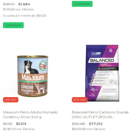
$1.871,11
$1.684
$1.515,60
con
Efectivo
3
cuotas sin interés de
$561,33
10
% OFF
27
% OFF
Maxxium Perro Adulto Húmedo
Balanced Perro Cachorro Grande
Cordero y Arroz 340 g
20KG OUTLET (BOLSA
DAÑADA)
$6.133
$5.519
$105.480
$77.012
$4.967,10
con
Efectivo
$69.310,80
con
Efectivo