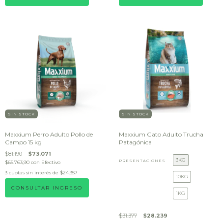
SIN STOCK
SIN STOCK
Maxxium Perro Adulto Pollo de
Maxxium Gato Adulto Trucha
Campo 15 kg
Patagónica
$81.190
$73.071
3KG
PRESENTACIONES
$65.763,90
con
Efectivo
3
cuotas sin interés de
$24.357
10KG
CONSULTAR INGRESO
1KG
$31.377
$28.239