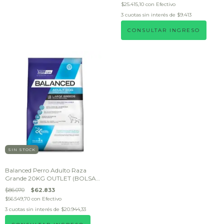
$25.415,10
con
Efectivo
3
cuotas sin interés de
$9.413
CONSULTAR INGRESO
SIN STOCK
Balanced Perro Adulto Raza
Grande 20KG OUTLET (BOLSA
DAÑADA)
$86.070
$62.833
$56.549,70
con
Efectivo
3
cuotas sin interés de
$20.944,33