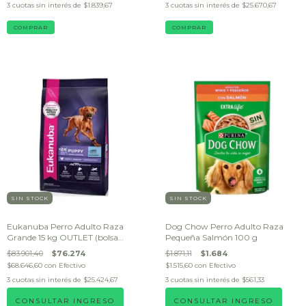
3
cuotas sin interés de
$1.839,67
3
cuotas sin interés de
$25.670,67
SIN STOCK
SIN STOCK
Eukanuba Perro Adulto Raza
Dog Chow Perro Adulto Raza
Grande 15 kg OUTLET (bolsa
Pequeña Salmón 100 g
dañada)
$83.901,40
$76.274
$1.871,11
$1.684
$68.646,60
con
Efectivo
$1.515,60
con
Efectivo
3
cuotas sin interés de
$25.424,67
3
cuotas sin interés de
$561,33
CONSULTAR INGRESO
CONSULTAR INGRESO