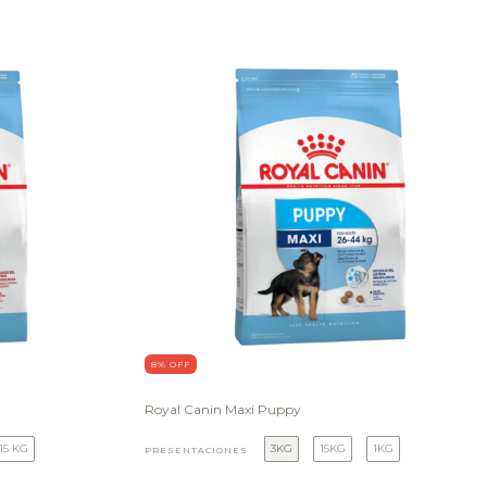
8
% OFF
Royal Canin Maxi Puppy
15 KG
3KG
15KG
1KG
PRESENTACIONES