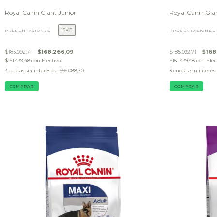
Royal Canin Giant Junior
Royal Canin Gia
15KG
PRESENTACIONES
PRESENTACIONES
$185.092,71
$168.266,09
$185.092,71
$168
$151.439,48
con
Efectivo
$151.439,48
con
Efec
3
cuotas sin interés de
$56.088,70
3
cuotas sin interés
COMPRAR
COMPRAR