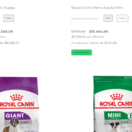
nt Puppy
Royal Canin Perro Adulto Mini
15KG
1KG
7,5KG
PRESENTACIONES
.266,09
$17.011,45
$15.464,96
tivo
$13.918,46
con
Efectivo
 de
$56.088,70
3
cuotas sin interés de
$5.154,99
COMPRAR