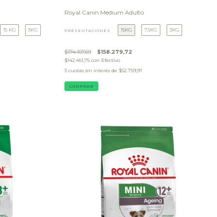
Royal Canin Medium Adulto
15 KG
3KG
15KG
7.5KG
3KG
PRESENTACIONES
$174.107,69
$158.279,72
$142.451,75
con
Efectivo
3
cuotas sin interés de
$52.759,91
COMPRAR