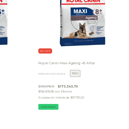
9
% OFF
Royal Canin Maxi Ageing +8 Años
15KG
PRESENTACIONES
$190.678,13
$173.343,75
$156.009,38
con
Efectivo
3
cuotas sin interés de
$57.781,25
COMPRAR