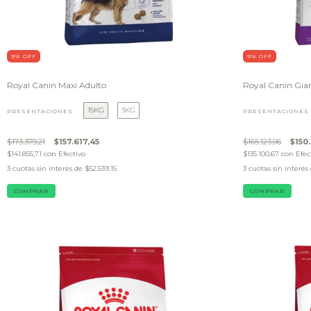
9
% OFF
9
% OFF
Royal Canin Maxi Adulto
Royal Canin Gia
15KG
3KG
PRESENTACIONES
PRESENTACIONES
$173.379,21
$157.617,45
$165.123,06
$150.
$141.855,71
con
Efectivo
$135.100,67
con
Efec
3
cuotas sin interés de
$52.539,15
3
cuotas sin interés
COMPRAR
COMPRAR