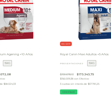
9
% OFF
dium Agening +10 Años
Royal Canin Maxi Adultos +5 Años
15KG
15KG
PRESENTACIONES
.072,08
$190.678,13
$173.343,75
ctivo
$156.009,38
con
Efectivo
 de
$58.024,03
3
cuotas sin interés de
$57.781,25
COMPRAR