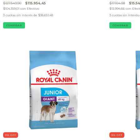
$127.549,90
$115.954,45
$17.104,58
$15.5
$104.359,01
con
Efectivo
$13.994,66
con
Efect
3
cuotas sin interés de
$38.651,48
3
cuotas sin interés
COMPRAR
COMPRAR
9
% OFF
9
% OFF