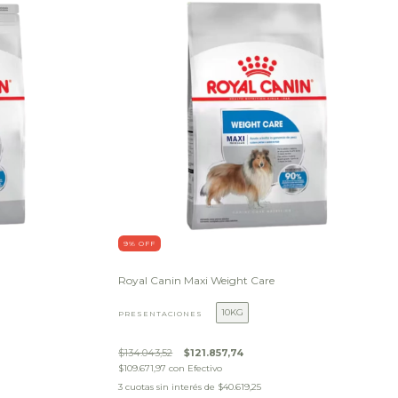
9
% OFF
Royal Canin Maxi Weight Care
10KG
PRESENTACIONES
$134.043,52
$121.857,74
$109.671,97
con
Efectivo
3
cuotas sin interés de
$40.619,25