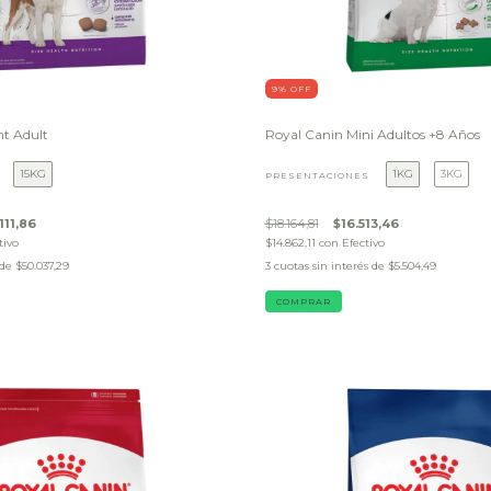
9
% OFF
nt Adult
Royal Canin Mini Adultos +8 Años
15KG
1KG
3KG
PRESENTACIONES
111,86
$18.164,81
$16.513,46
tivo
$14.862,11
con
Efectivo
 de
$50.037,29
3
cuotas sin interés de
$5.504,49
COMPRAR