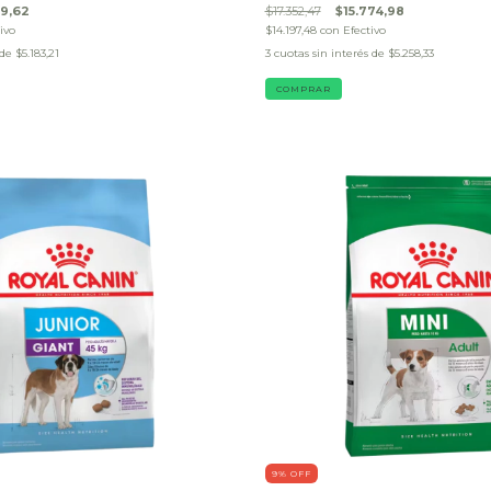
49,62
$17.352,47
$15.774,98
ivo
$14.197,48
con
Efectivo
 de
$5.183,21
3
cuotas sin interés de
$5.258,33
COMPRAR
9
% OFF