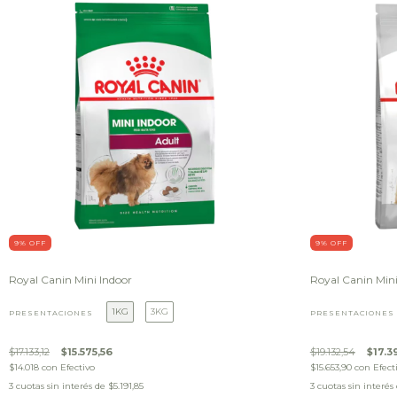
9
% OFF
9
% OFF
Royal Canin Mini Indoor
Royal Canin Min
1KG
3KG
PRESENTACIONES
PRESENTACIONES
$17.133,12
$15.575,56
$19.132,54
$17.3
$14.018
con
Efectivo
$15.653,90
con
Efect
3
cuotas sin interés de
$5.191,85
3
cuotas sin interés