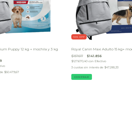
10
% OFF
ium Puppy 12 kg + mochila y 3 kg
Royal Canin Maxi Adulto 15 kg+ m
$157.617
$141.856
39
$127.670,40
con
Efectivo
tivo
3
cuotas sin interés de
$47.285,33
 de
$50.479,67