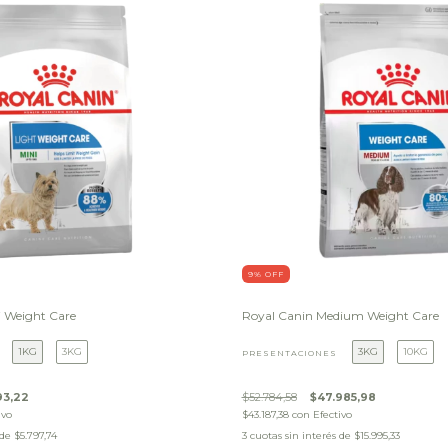
9
% OFF
i Weight Care
Royal Canin Medium Weight Care
1KG
3KG
3KG
10KG
PRESENTACIONES
93,22
$52.784,58
$47.985,98
ivo
$43.187,38
con
Efectivo
 de
$5.797,74
3
cuotas sin interés de
$15.995,33