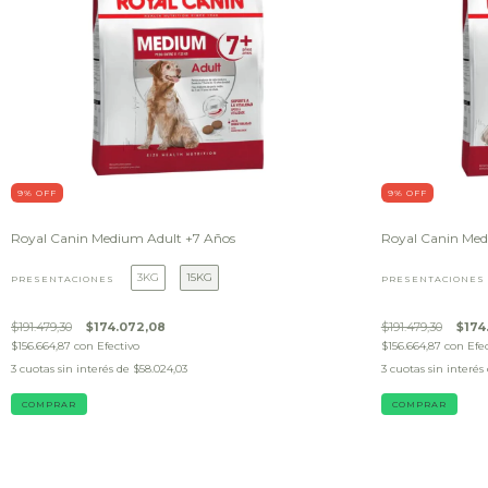
9
% OFF
9
% OFF
Royal Canin Medium Adult +7 Años
Royal Canin Me
3KG
15KG
PRESENTACIONES
PRESENTACIONES
$191.479,30
$174.072,08
$191.479,30
$174
$156.664,87
con
Efectivo
$156.664,87
con
Efe
3
cuotas sin interés de
$58.024,03
3
cuotas sin interés
COMPRAR
COMPRAR