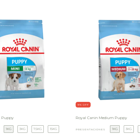
9
% OFF
i Puppy
Royal Canin Medium Puppy
1KG
3KG
7.5KG
15KG
1KG
3KG
PRESENTACIONES