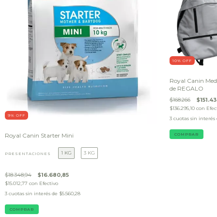
10
% OFF
Royal Canin Med
de REGALO
$168.266
$151.4
$136.295,10
con
Efec
9
% OFF
3
cuotas sin interés
Royal Canin Starter Mini
1 KG
3 KG
PRESENTACIONES
$18.348,94
$16.680,85
$15.012,77
con
Efectivo
3
cuotas sin interés de
$5.560,28
COMPRAR