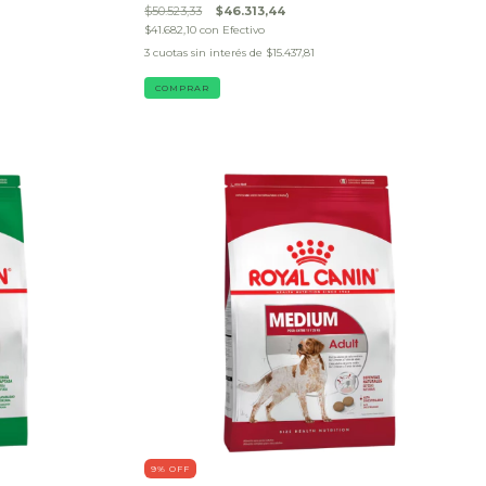
$50.523,33
$46.313,44
$41.682,10
con
Efectivo
3
cuotas sin interés de
$15.437,81
COMPRAR
9
% OFF