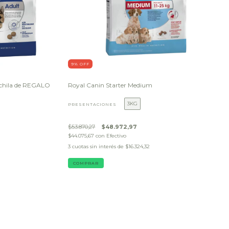
9
% OFF
ochila de REGALO
Royal Canin Starter Medium
3KG
PRESENTACIONES
$53.870,27
$48.972,97
$44.075,67
con
Efectivo
3
cuotas sin interés de
$16.324,32
COMPRAR