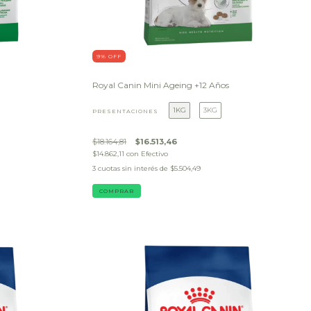
9
% OFF
Royal Canin Mini Ageing +12 Años
1KG
3KG
PRESENTACIONES
$18.164,81
$16.513,46
$14.862,11
con
Efectivo
3
cuotas sin interés de
$5.504,49
COMPRAR