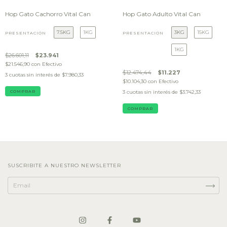
Hop Gato Cachorro Vital Can
Hop Gato Adulto Vital Can
7.5KG
1KG
3KG
15KG
PRESENTACIÓN
PRESENTACIÓN
1KG
$26.601,11
$23.941
$21.546,90
con
Efectivo
$12.474,44
$11.227
3
cuotas sin interés de
$7.980,33
$10.104,30
con
Efectivo
COMPRAR
3
cuotas sin interés de
$3.742,33
COMPRAR
SUSCRIBITE A NUESTRO NEWSLETTER