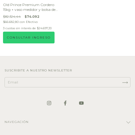
Old Prince Premium Cordero
15kg + vaso medidor y bolsa de
REGALO
$82.324,44
$74.092
$66.682,80
con
Efectivo
3
cuotas sin interés de
$24.697,33
CONSULTAR INGRESO
SUSCRIBITE A NUESTRO NEWSLETTER
NAVEGACIÓN