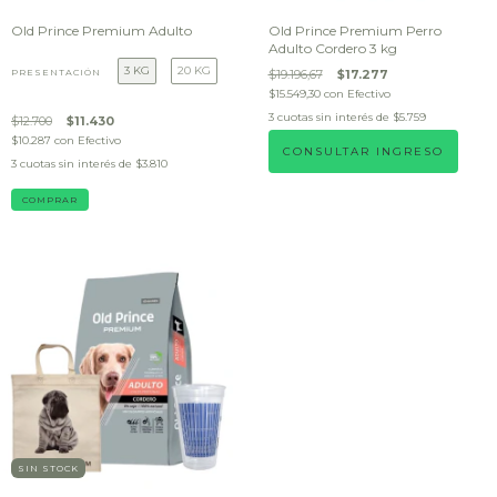
Old Prince Premium Adulto
Old Prince Premium Perro
Adulto Cordero 3 kg
3 KG
20 KG
PRESENTACIÓN
$19.196,67
$17.277
$15.549,30
con
Efectivo
3
cuotas sin interés de
$5.759
$12.700
$11.430
$10.287
con
Efectivo
CONSULTAR INGRESO
3
cuotas sin interés de
$3.810
COMPRAR
SIN STOCK