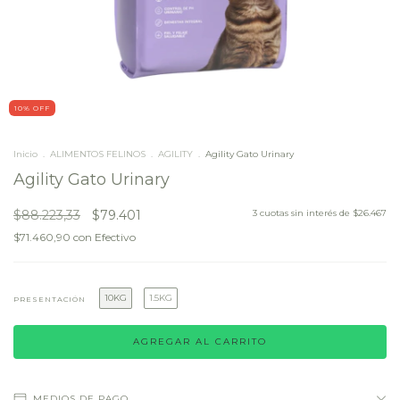
10
% OFF
Inicio
.
ALIMENTOS FELINOS
.
AGILITY
.
Agility Gato Urinary
Agility Gato Urinary
$88.223,33
$79.401
3
cuotas sin interés de
$26.467
$71.460,90
con
Efectivo
10KG
1.5KG
PRESENTACIÓN
MEDIOS DE PAGO