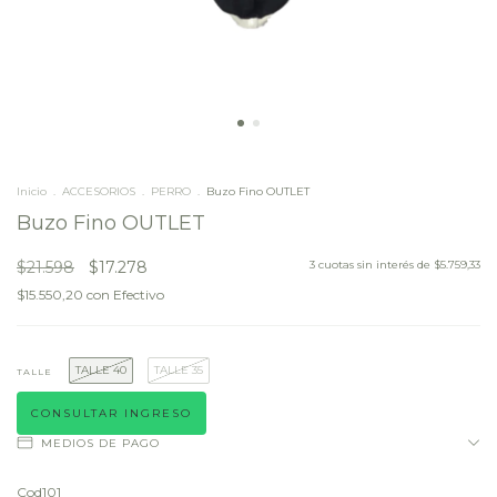
Inicio
.
ACCESORIOS
.
PERRO
.
Buzo Fino OUTLET
Buzo Fino OUTLET
$21.598
$17.278
3
cuotas sin interés de
$5.759,33
$15.550,20
con
Efectivo
TALLE 40
TALLE 35
TALLE
CONSULTAR INGRESO
MEDIOS DE PAGO
Cod101