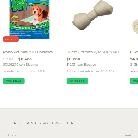
10
% OFF
Paño Pet Mini x 10 unidades
Hueso Corbata 11/12 3003849
Hues
$12.670
$11.403
$11.260
$4.
$10.262,70
con
Efectivo
$10.134
con
Efectivo
$4.3
3
cuotas sin interés de
$3.801
3
cuotas sin interés de
$3.753,33
3
cuo
SUSCRIBITE A NUESTRO NEWSLETTER