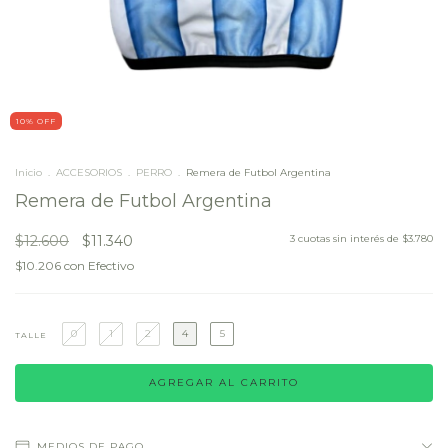
10
% OFF
Inicio
.
ACCESORIOS
.
PERRO
.
Remera de Futbol Argentina
Remera de Futbol Argentina
$12.600
$11.340
3
cuotas sin interés de
$3.780
$10.206
con
Efectivo
0
1
2
4
5
TALLE
MEDIOS DE PAGO