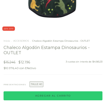
20
% OFF
Inicio
.
ACCESORIOS
.
Chaleco Algodón Estampa Dinosaurios - OUTLET
Chaleco Algodón Estampa Dinosaurios -
OUTLET
$15.246
$12.196
3
cuotas sin interés de
$4.065,33
$10.976,40
con
Efectivo
TALLE 40
PRESENTACIONES