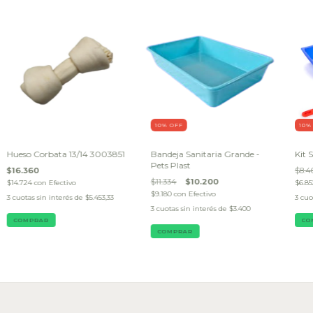
10
% OFF
10
%
Hueso Corbata 13/14 3003851
Bandeja Sanitaria Grande -
Kit 
Pets Plast
$16.360
$8.4
$11.334
$10.200
$14.724
con
Efectivo
$6.8
$9.180
con
Efectivo
3
cuotas sin interés de
$5.453,33
3
cuo
3
cuotas sin interés de
$3.400