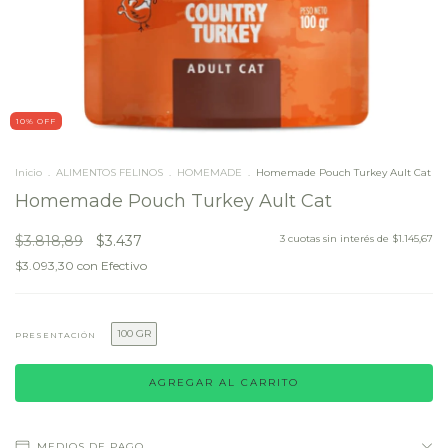
10
% OFF
Inicio
.
ALIMENTOS FELINOS
.
HOMEMADE
.
Homemade Pouch Turkey Ault Cat
Homemade Pouch Turkey Ault Cat
$3.818,89
$3.437
3
cuotas sin interés de
$1.145,67
$3.093,30
con
Efectivo
100 GR
PRESENTACIÓN
MEDIOS DE PAGO