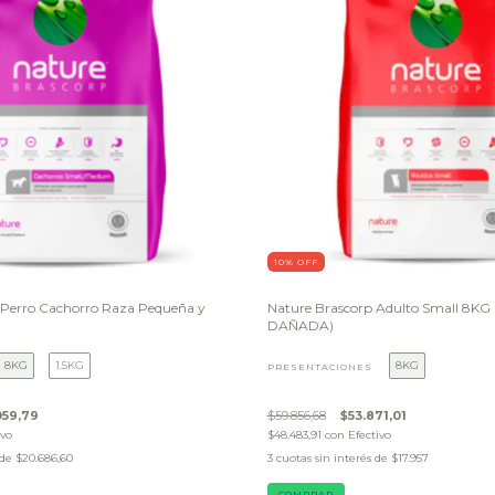
10
% OFF
 Perro Cachorro Raza Pequeña y
Nature Brascorp Adulto Small 8K
DAÑADA)
8KG
1.5KG
8KG
PRESENTACIONES
059,79
$59.856,68
$53.871,01
ivo
$48.483,91
con
Efectivo
 de
$20.686,60
3
cuotas sin interés de
$17.957
COMPRAR