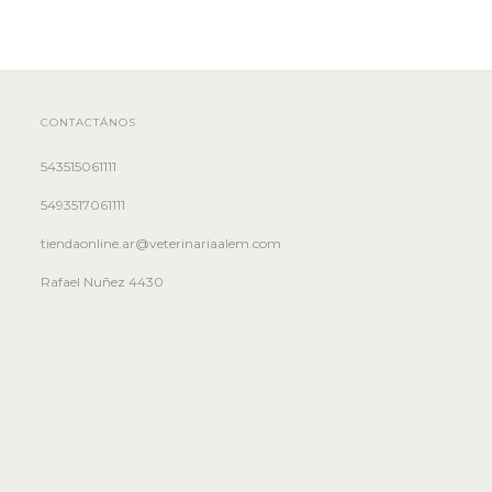
CONTACTÁNOS
543515061111
5493517061111
tiendaonline.ar@veterinariaalem.com
Rafael Nuñez 4430