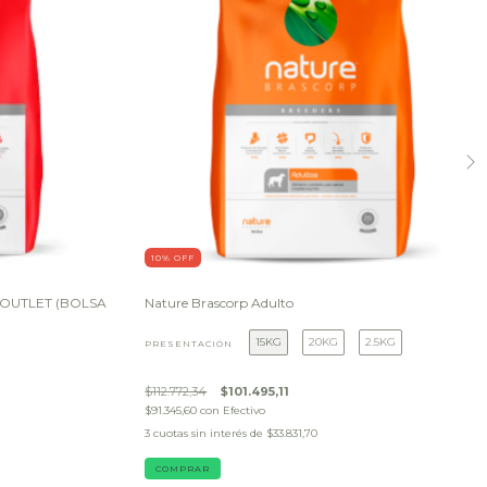
10
% OFF
G OUTLET (BOLSA
Nature Brascorp Adulto
15KG
20KG
2.5KG
PRESENTACIÓN
$112.772,34
$101.495,11
$91.345,60
con
Efectivo
3
cuotas sin interés de
$33.831,70
COMPRAR