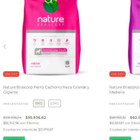
10
% OFF
10
% OFF
Nature Brascorp Perro Cachorro Raza Grande y
Nature Brascorp
Gigante
Mediana
15KG
2.5KG
PRESENTACIÓN
PRESENTACIÓN
$106.596,24
$95.936,62
$68.955,32
$62.
$86.342,96
con
Efectivo
$55.853,81
con
Efect
3
cuotas sin interés de
$31.978,87
3
cuotas sin interés
COMPRAR
COMPRAR