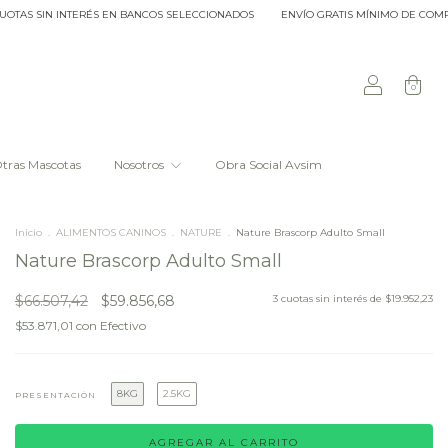
SIN INTERÉS EN BANCOS SELECCIONADOS
ENVÍO GRATIS MÍNIMO DE COMPRA $20.
0
tras Mascotas
Nosotros
Obra Social Avsim
Inicio
.
ALIMENTOS CANINOS
.
NATURE
.
Nature Brascorp Adulto Small
Nature Brascorp Adulto Small
$66.507,42
$59.856,68
3
cuotas sin interés de
$19.952,23
$53.871,01
con
Efectivo
8KG
2.5KG
PRESENTACIÓN