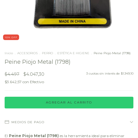
10
% OFF
Inicio
.
ACCESORIOS
.
PERRO
.
ESTÉTICA E HIGIENE
.
Peine Piojo Metal (1798)
Peine Piojo Metal (1798)
$4.497
$4.047,30
3
cuotas sin interés de
$1.349,10
$3.642,57
con
Efectivo
MEDIOS DE PAGO
El
Peine Piojo Metal (1798)
es la herramienta ideal para eliminar