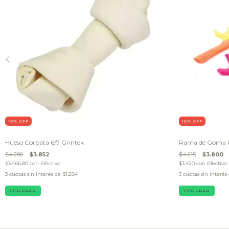
10
% OFF
10
% OFF
Hueso Corbata 6/7 Grintek
Rama de Goma P
$4.280
$3.852
$4.215
$3.800
$3.466,80
con
Efectivo
$3.420
con
Efectivo
3
cuotas sin interés de
$1.284
3
cuotas sin interés