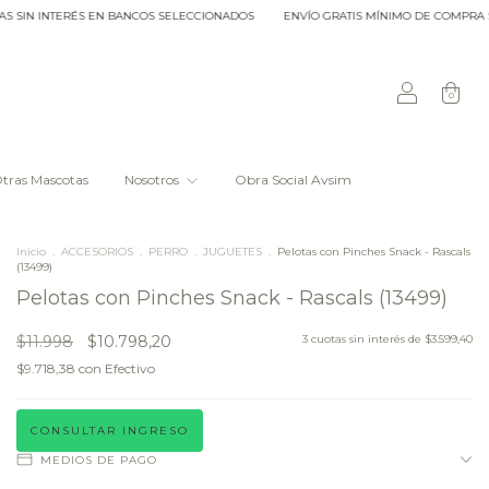
 INTERÉS EN BANCOS SELECCIONADOS
ENVÍO GRATIS MÍNIMO DE COMPRA $20.000
0
tras Mascotas
Nosotros
Obra Social Avsim
Inicio
.
ACCESORIOS
.
PERRO
.
JUGUETES
.
Pelotas con Pinches Snack - Rascals
(13499)
Pelotas con Pinches Snack - Rascals (13499)
$11.998
$10.798,20
3
cuotas sin interés de
$3.599,40
$9.718,38
con
Efectivo
CONSULTAR INGRESO
MEDIOS DE PAGO