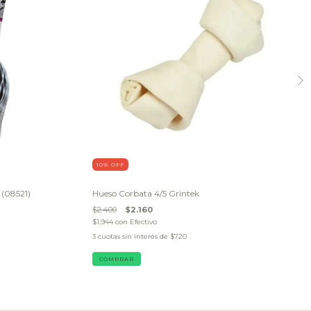
10
% OFF
 (08521)
Hueso Corbata 4/5 Grintek
$2.400
$2.160
$1.944
con
Efectivo
3
cuotas sin interés de
$720