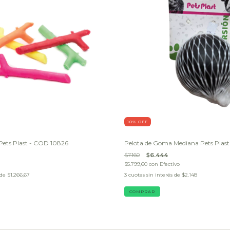
10
% OFF
ets Plast - COD 10826
Pelota de Goma Mediana Pets Plast
$7.160
$6.444
$5.799,60
con
Efectivo
 de
$1.266,67
3
cuotas sin interés de
$2.148