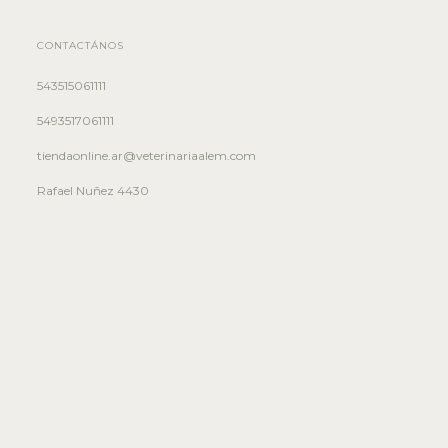
CONTACTÁNOS
543515061111
5493517061111
tiendaonline.ar@veterinariaalem.com
Rafael Nuñez 4430