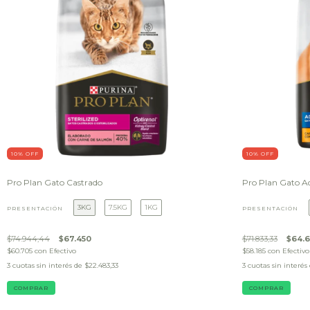
10
% OFF
10
% OFF
Pro Plan Gato Castrado
Pro Plan Gato A
3KG
7.5KG
1KG
PRESENTACIÓN
PRESENTACIÓN
$74.944,44
$67.450
$71.833,33
$64.
$60.705
con
Efectivo
$58.185
con
Efectivo
3
cuotas sin interés de
$22.483,33
3
cuotas sin interés
COMPRAR
COMPRAR