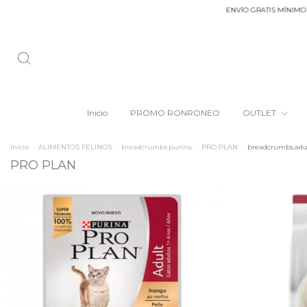
ENVÍO GRATIS MÍNIMO DE C
Inicio
PROMO RONRONEO
OUTLET
Inicio
.
ALIMENTOS FELINOS
.
breadcrumbs.purina
.
PRO PLAN
.
breadcrumbs.adu
PRO PLAN