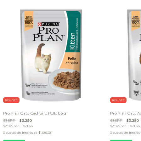
10
% OFF
10
% OFF
Pro Plan Gato Cachorro Pollo 85 g
Pro Plan Gato Ad
$3.611,11
$3.250
$3.611,11
$3.250
$2.925
con
Efectivo
$2.925
con
Efectivo
3
cuotas sin interés de
$1.083,33
3
cuotas sin interés