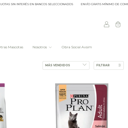
S SIN INTERÉS EN BANCOS SELECCIONADOS
ENVÍO GRATIS MÍNIMO DE COMPRA $2
0
tras Mascotas
Nosotros
Obra Social Avsim
FILTRAR