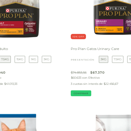
10
% OFF
dulto
Pro Plan Gatos Urinary Care
7.5KG
15KG
1KG
3KG
3KG
7.5KG
1
PRESENTACIÓN
040
$74.855,56
$67.370
o
$60.633
con
Efectivo
 de
$41.013,33
3
cuotas sin interés de
$22.456,67
COMPRAR