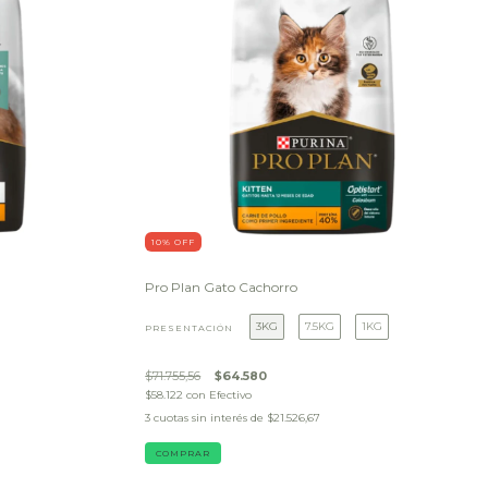
10
% OFF
Pro Plan Gato Cachorro
3KG
7.5KG
1KG
PRESENTACIÓN
$71.755,56
$64.580
$58.122
con
Efectivo
3
cuotas sin interés de
$21.526,67
COMPRAR