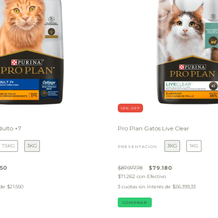
10
% OFF
dulto +7
Pro Plan Gatos Live Clear
7.5KG
3KG
3KG
1KG
PRESENTACIÓN
650
$87.977,78
$79.180
$71.262
con
Efectivo
 de
$21.550
3
cuotas sin interés de
$26.393,33
COMPRAR