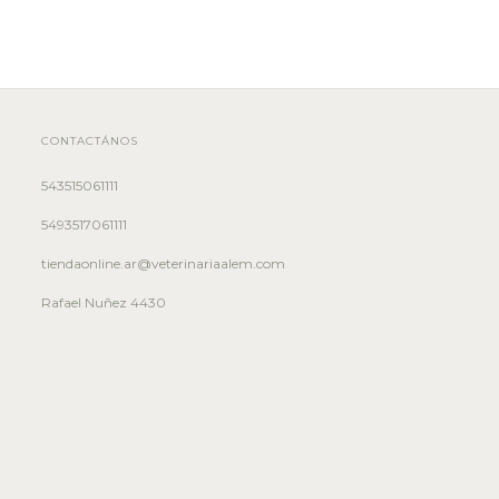
CONTACTÁNOS
543515061111
5493517061111
tiendaonline.ar@veterinariaalem.com
Rafael Nuñez 4430