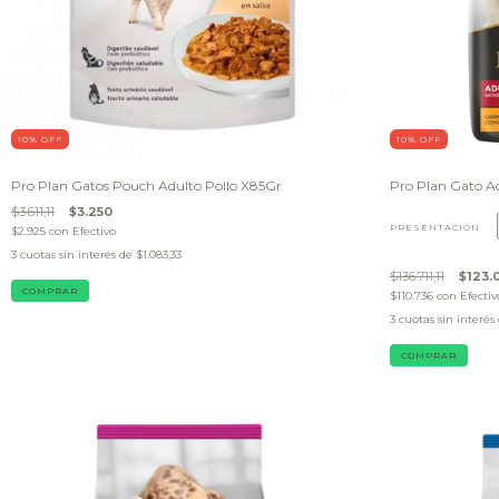
10
% OFF
10
% OFF
Pro Plan Gatos Pouch Adulto Pollo X85Gr
Pro Plan Gato A
$3.611,11
$3.250
PRESENTACIÓN
$2.925
con
Efectivo
3
cuotas sin interés de
$1.083,33
$136.711,11
$123.
$110.736
con
Efectiv
3
cuotas sin interés
COMPRAR