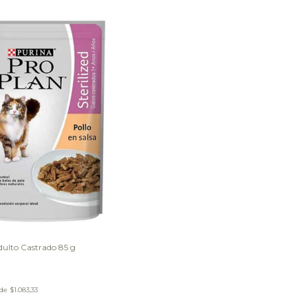
ulto Castrado 85 g
 de
$1.083,33