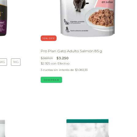
10
% OFF
Pro Plan Gato Adulto Salmón 85 g
$3.611,11
$3.250
5KG
1KG
$2.925
con
Efectivo
3
cuotas sin interés de
$1.083,33