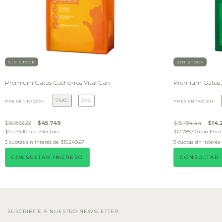
SIN STOCK
SIN STOCK
Premium Gatos Cachorros Vital Can
Premium Gatos A
7.5KG
2KG
PRESENTACIÓN
PRESENTACIÓN
$50.832,22
$45.749
$15.784,44
$14.
$41.174,10
con
Efectivo
$12.785,40
con
Efect
3
cuotas sin interés de
$15.249,67
3
cuotas sin interés
CONSULTAR INGRESO
CONSULTAR
SUSCRIBITE A NUESTRO NEWSLETTER