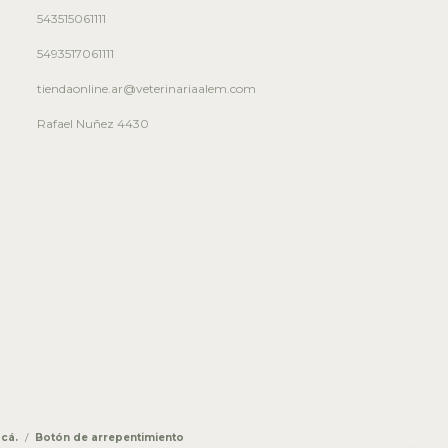
543515061111
5493517061111
tiendaonline.ar@veterinariaalem.com
Rafael Nuñez 4430
cá.
/
Botón de arrepentimiento