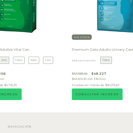
SIN STOCK
dultos Vital Can
Premium Gato Adulto Urinary Car
2KG
7.5KG
15KG
1 KG
7.5KG
PRESENTACIÓN
206
$53.585,56
$48.227
ivo
$43.404,30
con
Efectivo
 de
$4.735,33
3
cuotas sin interés de
$16.075,67
 INGRESO
CONSULTAR INGRESO
NAVEGACIÓN