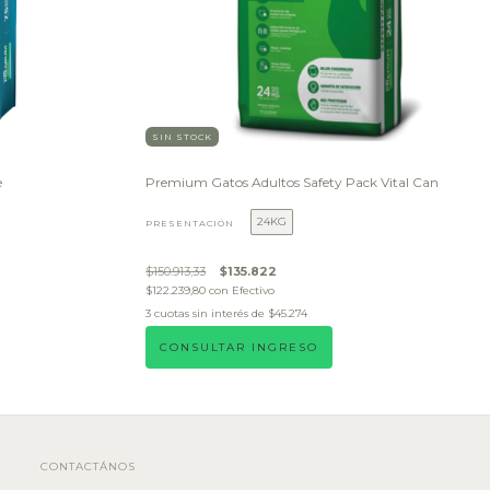
SIN STOCK
e
Premium Gatos Adultos Safety Pack Vital Can
24KG
PRESENTACIÓN
$150.913,33
$135.822
$122.239,80
con
Efectivo
3
cuotas sin interés de
$45.274
CONSULTAR INGRESO
CONTACTÁNOS