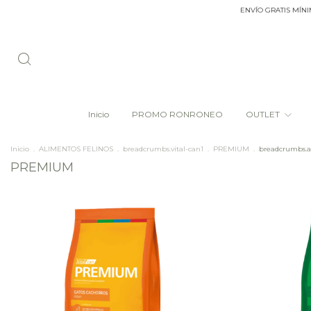
ENVÍO GRATIS MÍNIMO 
Inicio
PROMO RONRONEO
OUTLET
Inicio
.
ALIMENTOS FELINOS
.
breadcrumbs.vital-can1
.
PREMIUM
.
breadcrumbs.a
PREMIUM