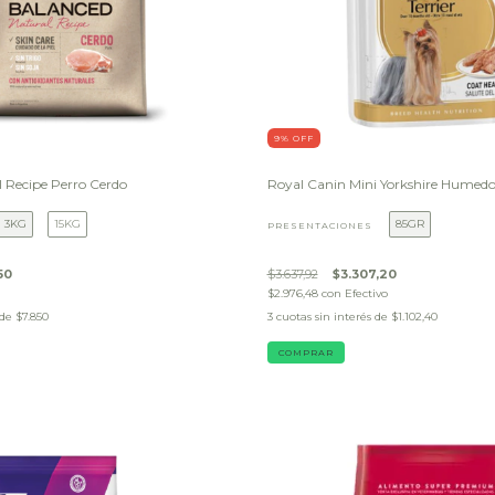
9
% OFF
 Recipe Perro Cerdo
Royal Canin Mini Yorkshire Humed
3KG
15KG
85GR
PRESENTACIONES
50
$3.637,92
$3.307,20
$2.976,48
con
Efectivo
 de
$7.850
3
cuotas sin interés de
$1.102,40
COMPRAR