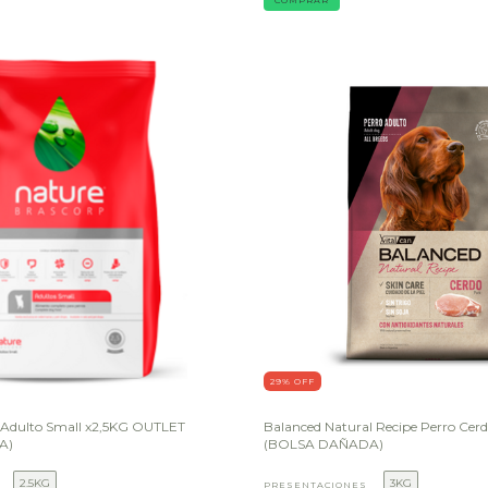
29
% OFF
 Adulto Small x2,5KG OUTLET
Balanced Natural Recipe Perro Ce
A)
(BOLSA DAÑADA)
2.5KG
3KG
PRESENTACIONES