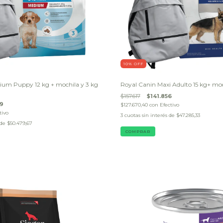
10
% OFF
ium Puppy 12 kg + mochila y 3 kg
Royal Canin Maxi Adulto 15 kg+ m
$157.617
$141.856
39
$127.670,40
con
Efectivo
tivo
3
cuotas sin interés de
$47.285,33
 de
$50.479,67