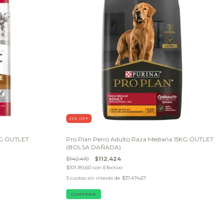
21
% OFF
5KG OUTLET
Pro Plan Perro Adulto Raza Mediana 15KG OUTLET
(BOLSA DAÑADA)
$142.410
$112.424
$101.181,60
con
Efectivo
3
cuotas sin interés de
$37.474,67