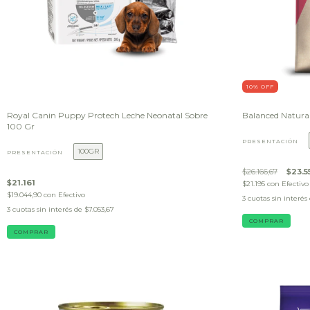
10
% OFF
Royal Canin Puppy Protech Leche Neonatal Sobre
Balanced Natural
100 Gr
PRESENTACIÓN
100GR
PRESENTACIÓN
$26.166,67
$23.5
$21.161
$21.195
con
Efectivo
$19.044,90
con
Efectivo
3
cuotas sin interés
3
cuotas sin interés de
$7.053,67
COMPRAR
COMPRAR