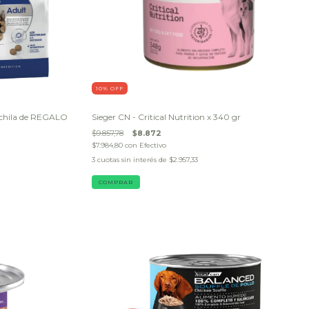
10
% OFF
ochila de REGALO
Sieger CN - Critical Nutrition x 340 gr
$9.857,78
$8.872
$7.984,80
con
Efectivo
3
cuotas sin interés de
$2.957,33