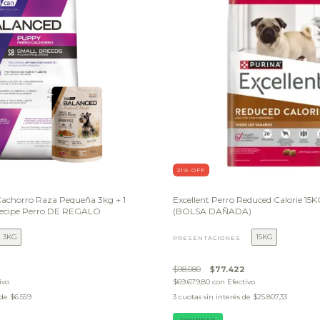
21
% OFF
Cachorro Raza Pequeña 3kg + 1
Excellent Perro Reduced Calorie 1
Recipe Perro DE REGALO
(BOLSA DAÑADA)
3KG
15KG
PRESENTACIONES
7
$98.080
$77.422
ivo
$69.679,80
con
Efectivo
 de
$6.559
3
cuotas sin interés de
$25.807,33
COMPRAR