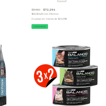
$81.800
$72.294
$65.064,60
con
Efectivo
3
cuotas sin interés de
$24.098
COMPRAR