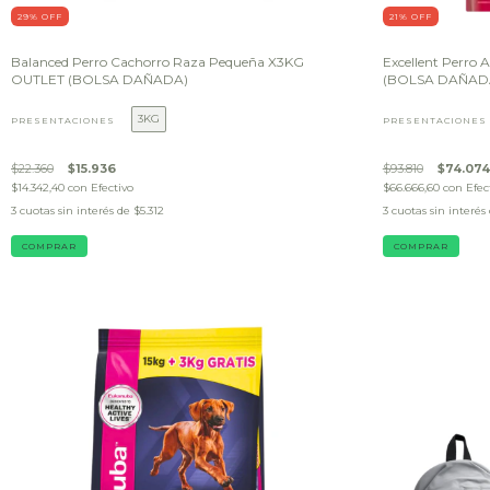
29
% OFF
21
% OFF
Balanced Perro Cachorro Raza Pequeña X3KG
Excellent Perro
OUTLET (BOLSA DAÑADA)
(BOLSA DAÑAD
3KG
PRESENTACIONES
PRESENTACIONES
$22.360
$15.936
$93.810
$74.074
$14.342,40
con
Efectivo
$66.666,60
con
Efec
3
cuotas sin interés de
$5.312
3
cuotas sin interés
COMPRAR
COMPRAR