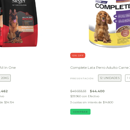
10
% OFF
All In One
Complete Lata Perro Adulto Carne
20KG
12 UNIDADES
1
PRESENTACIÓN
.462
$49.333,33
$44.400
ivo
$39.960
con
Efectivo
 de
$34.154
3
cuotas sin interés de
$14.800
COMPRAR