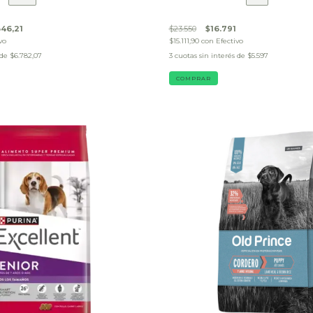
346,21
$23.550
$16.791
vo
$15.111,90
con
Efectivo
 de
$6.782,07
3
cuotas sin interés de
$5.597
COMPRAR