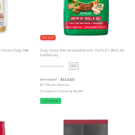
10
% OFF
o Pouch Dog Wet
Dog Chow Perros Adultos M/G OUTLET (BOLSA
DAÑADA)
3KG
PRESENTACIÓN
$14.466,67
$13.020
$11.718
con
Efectivo
3
cuotas sin interés de
$4.340
COMPRAR