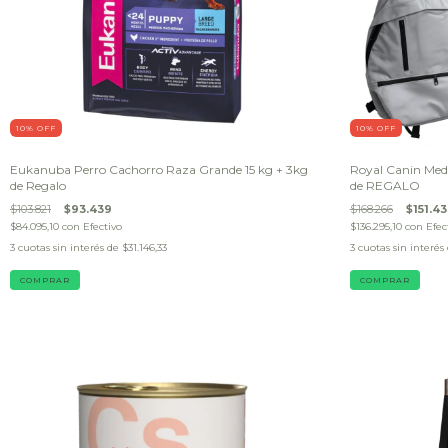
10
% OFF
10
% OFF
Eukanuba Perro Cachorro Raza Grande 15 kg + 3kg
Royal Canin Med
de Regalo
de REGALO
$103.821
$93.439
$168.266
$151.4
$84.095,10
con
Efectivo
$136.295,10
con
Efec
3
cuotas sin interés de
$31.146,33
3
cuotas sin interés