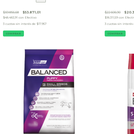
$59.856,68
$53.871,01
$22.606,90
$20.
$48.483,91
con
Efectivo
$18.311,59
con
Efecti
3
cuotas sin interés de
$17.957
3
cuotas sin interés
COMPRAR
COMPRAR