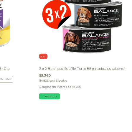
3X2
 340 g
3 x 2 Balanced Soufflé Perro 85 g (todos los sabores)
$5.340
 UNIDAD
$4.806
con
Efectivo
3
cuotas sin interés de
$1.780