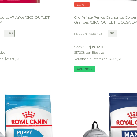
16
% OFF
 Adulto +7 Años 15KG OUTLET
Old Prince Perros Cachorros Corder
A)
Grandes X3KG OUTLET (BOLSA D
15KG
3KG
PRESENTACIONES
$22.731
$19.120
tivo
$17.208
con
Efectivo
 de
$24.691,33
3
cuotas sin interés de
$6.373,33
COMPRAR