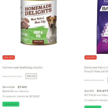
10
% OFF
12
% OFF
Homemade Beef&Veg Adulto
Balanced Perro 
Pouch Natural 
340 GR
PRESENTACIÓN
PRESENTACIÓN
$8.445,56
$7.601
$22.360
$19.67
$6.840,90
con
Efectivo
$17.709,30
con
Efect
3
cuotas sin interés de
$2.533,67
3
cuotas sin interés
COMPRAR
COMPRAR