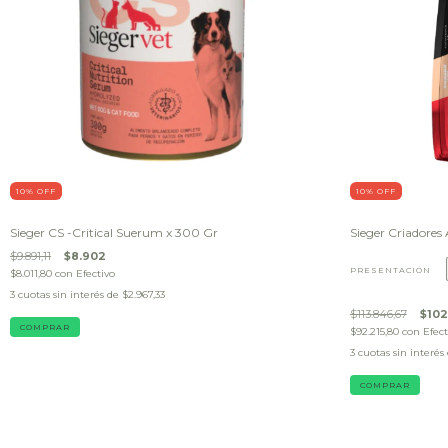
10
% OFF
10
% OFF
Sieger CS -Critical Suerum x 300 Gr
Sieger Criadores 
$9.891,11
$8.902
PRESENTACIÓN
$8.011,80
con
Efectivo
3
cuotas sin interés de
$2.967,33
$113.846,67
$102
$92.215,80
con
Efect
3
cuotas sin interés
COMPRAR