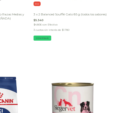
3X2
o Razas Medias y
3 x 2 Balanced Soufflé Gato 85 g (todos los sabores)
AÑADA)
$5.340
$4.806
con
Efectivo
3
cuotas sin interés de
$1.780