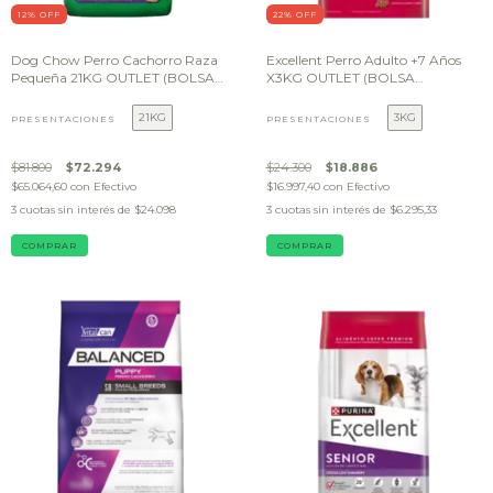
12
% OFF
22
% OFF
Dog Chow Perro Cachorro Raza
Excellent Perro Adulto +7 Años
Pequeña 21KG OUTLET (BOLSA
X3KG OUTLET (BOLSA
DAÑADA)
DAÑADA)
21KG
3KG
PRESENTACIONES
PRESENTACIONES
$81.800
$72.294
$24.300
$18.886
$65.064,60
con
Efectivo
$16.997,40
con
Efectivo
3
cuotas sin interés de
$24.098
3
cuotas sin interés de
$6.295,33
COMPRAR
COMPRAR