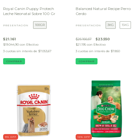
Royal Canin Puppy Protech
Balanced Natural Recipe Perro
Leche Neonatal Sobre 100 Gr
Cerdo
100GR
3KG
15KG
PRESENTACIÓN
PRESENTACIÓN
$21.161
$26.166,67
$23.550
$19.044,90
con
Efectivo
$21.195
con
Efectivo
3
cuotas sin interés de
$7.053,67
3
cuotas sin interés de
$7.850
COMPRAR
COMPRAR
9
% OFF
10
% OFF