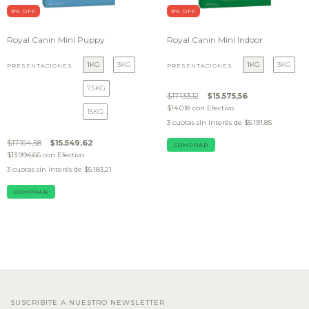
9
% OFF
9
% OFF
Royal Canin Mini Puppy
Royal Canin Mini Indoor
1KG
3KG
1KG
3KG
PRESENTACIONES
PRESENTACIONES
7.5KG
$17.133,12
$15.575,56
$14.018
con
Efectivo
15KG
3
cuotas sin interés de
$5.191,85
$17.104,58
$15.549,62
COMPRAR
$13.994,66
con
Efectivo
3
cuotas sin interés de
$5.183,21
COMPRAR
SUSCRIBITE A NUESTRO NEWSLETTER