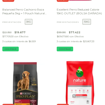
Balanced Perro Cachorro Raza
Excellent Perro Reduced Calorie
Pequeña 3kg + 1 Pouch Natural
15KG OUTLET (BOLSA DAÑADA)
Recipe Perro DE REGALO
3KG
15KG
PRESENTACIÓN
PRESENTACIONES
$22.360
$19.677
$98.080
$77.422
$17.709,30
con
Efectivo
$69.679,80
con
Efectivo
3
cuotas sin interés de
$6.559
3
cuotas sin interés de
$25.807,33
COMPRAR
COMPRAR