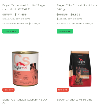
Royal Canin Maxi Adulto 15 kg+
Sieger CN - Critical Nutrition x
mochila de REGALO
340 gr
$157.617
$141.856
$9.857,78
$8.872
$127.670,40
con
Efectivo
$7.984,80
con
Efectivo
3
cuotas sin interés de
$47.285,33
3
cuotas sin interés de
$2.957,33
10
% OFF
10
% OFF
Sieger CS -Critical Suerum x 300
Sieger Criadores All In One
Gr