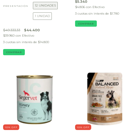
$5.340
12 UNIDADES
PRESENTACIÓN
$4.806
con
Efectivo
3
cuotas sin interés de
$1.780
1 UNIDAD
$49.333,33
$44.400
$39.960
con
Efectivo
3
cuotas sin interés de
$14.800
COMPRAR
10
% OFF
10
% OFF