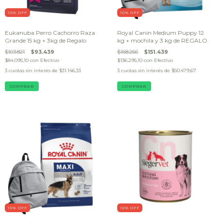
10
% OFF
10
% OFF
Eukanuba Perro Cachorro Raza
Royal Canin Medium Puppy 12
Grande 15 kg + 3kg de Regalo
kg + mochila y 3 kg de REGALO
$103.821
$93.439
$168.266
$151.439
$84.095,10
con
Efectivo
$136.295,10
con
Efectivo
3
cuotas sin interés de
$31.146,33
3
cuotas sin interés de
$50.479,67
10
% OFF
10
% OFF