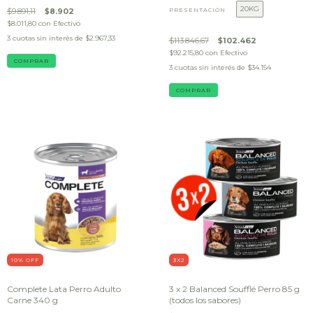
20KG
$9.891,11
$8.902
PRESENTACIÓN
$8.011,80
con
Efectivo
3
cuotas sin interés de
$2.967,33
$113.846,67
$102.462
$92.215,80
con
Efectivo
3
cuotas sin interés de
$34.154
COMPRAR
10
% OFF
3X2
Complete Lata Perro Adulto
3 x 2 Balanced Soufflé Perro 85 g
Carne 340 g
(todos los sabores)