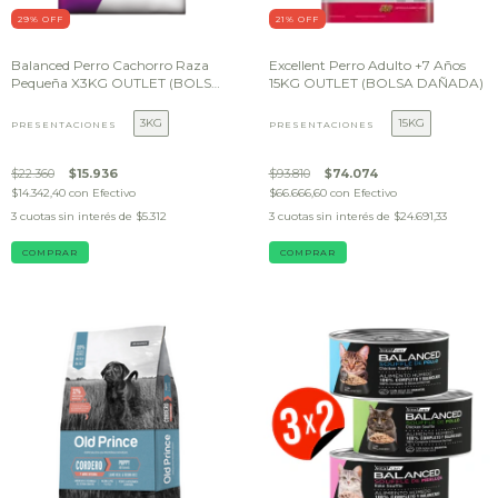
29
% OFF
21
% OFF
Balanced Perro Cachorro Raza
Excellent Perro Adulto +7 Años
Pequeña X3KG OUTLET (BOLSA
15KG OUTLET (BOLSA DAÑADA)
DAÑADA)
3KG
15KG
PRESENTACIONES
PRESENTACIONES
$22.360
$15.936
$93.810
$74.074
$14.342,40
con
Efectivo
$66.666,60
con
Efectivo
3
cuotas sin interés de
$5.312
3
cuotas sin interés de
$24.691,33
COMPRAR
COMPRAR