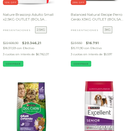
10
% OFF
29
% OFF
Nature Brascorp Adulto Small
Balanced Natural Recipe Perro
x2,5KG OUTLET (BOLSA
Cerdo X3KG OUTLET (BOLSA
DAÑADA)
DAÑADA)
2.5KG
3KG
PRESENTACIONES
PRESENTACIONES
$22.606,90
$20.346,21
$23.550
$16.791
$18.311,59
con
Efectivo
$15.111,90
con
Efectivo
3
cuotas sin interés de
$6.782,07
3
cuotas sin interés de
$5.597
COMPRAR
COMPRAR