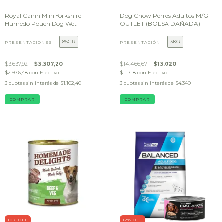
Royal Canin Mini Yorkshire
Dog Chow Perros Adultos M/G
Humedo Pouch Dog Wet
OUTLET (BOLSA DAÑADA)
85GR
3KG
PRESENTACIONES
PRESENTACIÓN
$3.637,92
$3.307,20
$14.466,67
$13.020
$2.976,48
con
Efectivo
$11.718
con
Efectivo
3
cuotas sin interés de
$1.102,40
3
cuotas sin interés de
$4.340
COMPRAR
COMPRAR
10
% OFF
12
% OFF