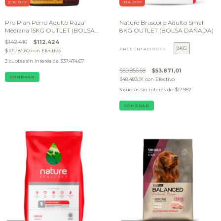
21
% OFF
10
% OFF
Pro Plan Perro Adulto Raza
Nature Brascorp Adulto Small
Mediana 15KG OUTLET (BOLSA
8KG OUTLET (BOLSA DAÑADA)
DAÑADA)
$142.410
$112.424
8KG
PRESENTACIONES
$101.181,60
con
Efectivo
3
cuotas sin interés de
$37.474,67
$59.856,68
$53.871,01
$48.483,91
con
Efectivo
3
cuotas sin interés de
$17.957
COMPRAR