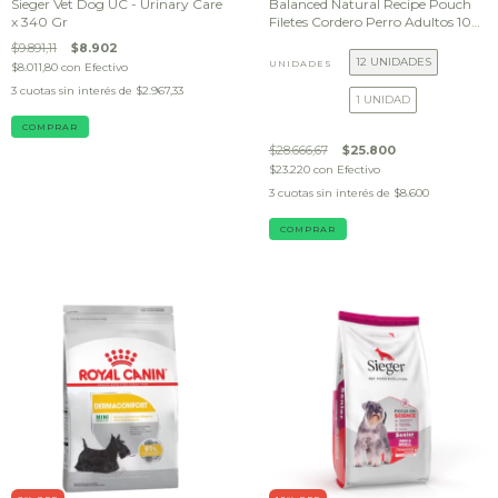
Sieger Vet Dog UC - Urinary Care
Balanced Natural Recipe Pouch
x 340 Gr
Filetes Cordero Perro Adultos 100
g
$9.891,11
$8.902
12 UNIDADES
UNIDADES
$8.011,80
con
Efectivo
3
cuotas sin interés de
$2.967,33
1 UNIDAD
$28.666,67
$25.800
$23.220
con
Efectivo
3
cuotas sin interés de
$8.600
COMPRAR