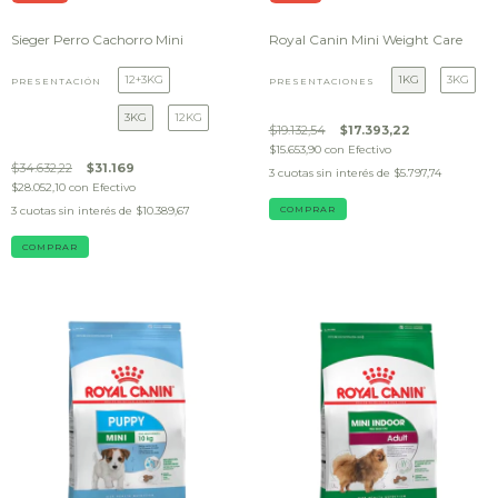
Sieger Perro Cachorro Mini
Royal Canin Mini Weight Care
12+3KG
1KG
3KG
PRESENTACIÓN
PRESENTACIONES
3KG
12KG
$19.132,54
$17.393,22
$15.653,90
con
Efectivo
$34.632,22
$31.169
3
cuotas sin interés de
$5.797,74
$28.052,10
con
Efectivo
3
cuotas sin interés de
$10.389,67
COMPRAR
COMPRAR