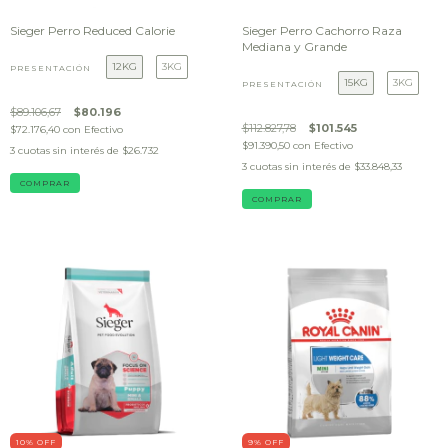
Sieger Perro Reduced Calorie
Sieger Perro Cachorro Raza
Mediana y Grande
12KG
3KG
PRESENTACIÓN
15KG
3KG
PRESENTACIÓN
$89.106,67
$80.196
$112.827,78
$101.545
$72.176,40
con
Efectivo
$91.390,50
con
Efectivo
3
cuotas sin interés de
$26.732
3
cuotas sin interés de
$33.848,33
COMPRAR
COMPRAR
10
% OFF
9
% OFF