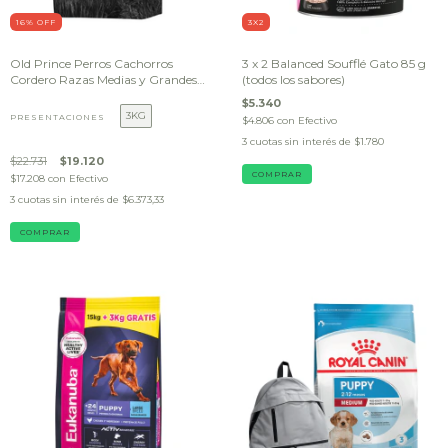
16
% OFF
3X2
Old Prince Perros Cachorros
3 x 2 Balanced Soufflé Gato 85 g
Cordero Razas Medias y Grandes
(todos los sabores)
X3KG OUTLET (BOLSA
$5.340
DAÑADA)
3KG
PRESENTACIONES
$4.806
con
Efectivo
3
cuotas sin interés de
$1.780
$22.731
$19.120
$17.208
con
Efectivo
3
cuotas sin interés de
$6.373,33
COMPRAR