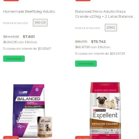
Homemade Beef&Veg Adulto
Balanced Perro Adulto Raza
Grande x20kg + 2 Latas Balanced
Soufflé 85 g DE REGALO
340 GR
PRESENTACIÓN
20KG
PRESENTACIÓN
$8.445,56
$7.601
$86.070
$75.742
$6.840,90
con
Efectivo
$68.167,80
con
Efectivo
3
cuotas sin interés de
$2.533,67
3
cuotas sin interés de
$25.247,33
COMPRAR
COMPRAR
12
% OFF
21
% OFF