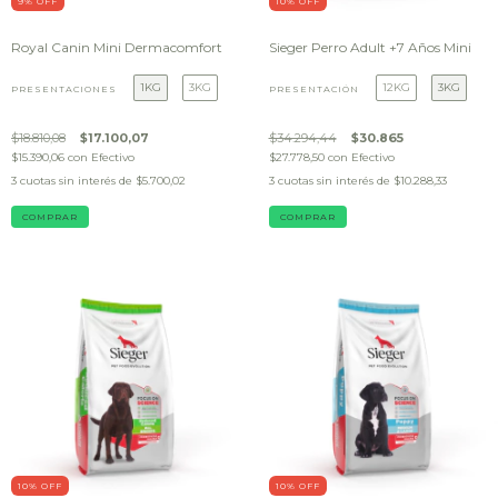
9
% OFF
10
% OFF
Royal Canin Mini Dermacomfort
Sieger Perro Adult +7 Años Mini
1KG
3KG
12KG
3KG
PRESENTACIONES
PRESENTACIÓN
$18.810,08
$17.100,07
$34.294,44
$30.865
$15.390,06
con
Efectivo
$27.778,50
con
Efectivo
3
cuotas sin interés de
$5.700,02
3
cuotas sin interés de
$10.288,33
COMPRAR
COMPRAR
10
% OFF
10
% OFF