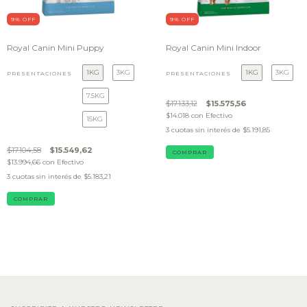
9
% OFF
9
% OFF
Royal Canin Mini Puppy
Royal Canin Mini Indoor
1KG
3KG
1KG
3KG
PRESENTACIONES
PRESENTACIONES
7.5KG
$17.133,12
$15.575,56
$14.018
con
Efectivo
15KG
3
cuotas sin interés de
$5.191,85
$17.104,58
$15.549,62
COMPRAR
$13.994,66
con
Efectivo
3
cuotas sin interés de
$5.183,21
COMPRAR