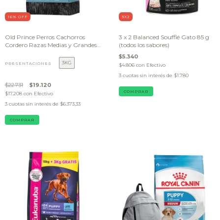
16
% OFF
3X2
Old Prince Perros Cachorros
3 x 2 Balanced Soufflé Gato 85 g
Cordero Razas Medias y Grandes
(todos los sabores)
X3KG OUTLET (BOLSA
$5.340
DAÑADA)
3KG
PRESENTACIONES
$4.806
con
Efectivo
3
cuotas sin interés de
$1.780
$22.731
$19.120
$17.208
con
Efectivo
3
cuotas sin interés de
$6.373,33
COMPRAR