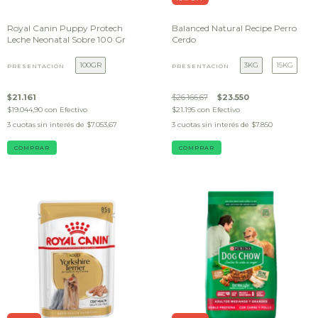
Royal Canin Puppy Protech
Balanced Natural Recipe Perro
Leche Neonatal Sobre 100 Gr
Cerdo
100GR
3KG
15KG
PRESENTACIÓN
PRESENTACIÓN
$21.161
$26.166,67
$23.550
$19.044,90
con
Efectivo
$21.195
con
Efectivo
3
cuotas sin interés de
$7.053,67
3
cuotas sin interés de
$7.850
COMPRAR
COMPRAR