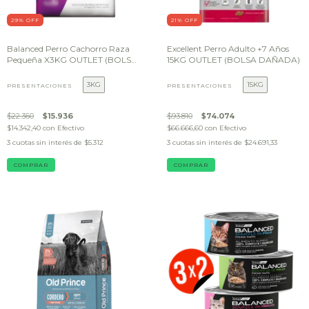
29
% OFF
21
% OFF
Balanced Perro Cachorro Raza
Excellent Perro Adulto +7 Años
Pequeña X3KG OUTLET (BOLSA
15KG OUTLET (BOLSA DAÑADA)
DAÑADA)
3KG
15KG
PRESENTACIONES
PRESENTACIONES
$22.360
$15.936
$93.810
$74.074
$14.342,40
con
Efectivo
$66.666,60
con
Efectivo
3
cuotas sin interés de
$5.312
3
cuotas sin interés de
$24.691,33
COMPRAR
COMPRAR