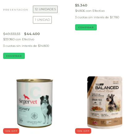
$5.340
12 UNIDADES
PRESENTACIÓN
$4.806
con
Efectivo
3
cuotas sin interés de
$1.780
1 UNIDAD
$49.333,33
$44.400
$39.960
con
Efectivo
3
cuotas sin interés de
$14.800
COMPRAR
10
% OFF
10
% OFF