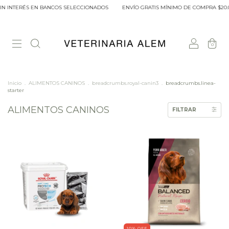
ÉS EN BANCOS SELECCIONADOS
ENVÍO GRATIS MÍNIMO DE COMPRA $20.000 DENTR
0
Inicio
.
ALIMENTOS CANINOS
.
breadcrumbs.royal-canin3
.
breadcrumbs.linea-
starter
ALIMENTOS CANINOS
FILTRAR
10
% OFF