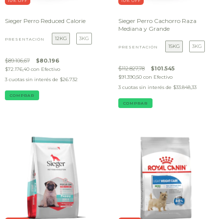
10
% OFF
10
% OFF
Sieger Perro Reduced Calorie
Sieger Perro Cachorro Raza
Mediana y Grande
12KG
3KG
PRESENTACIÓN
15KG
3KG
PRESENTACIÓN
$89.106,67
$80.196
$112.827,78
$101.545
$72.176,40
con
Efectivo
$91.390,50
con
Efectivo
3
cuotas sin interés de
$26.732
3
cuotas sin interés de
$33.848,33
COMPRAR
COMPRAR