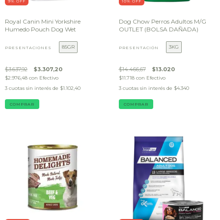
9
% OFF
10
% OFF
Royal Canin Mini Yorkshire
Dog Chow Perros Adultos M/G
Humedo Pouch Dog Wet
OUTLET (BOLSA DAÑADA)
85GR
3KG
PRESENTACIONES
PRESENTACIÓN
$3.637,92
$3.307,20
$14.466,67
$13.020
$2.976,48
con
Efectivo
$11.718
con
Efectivo
3
cuotas sin interés de
$1.102,40
3
cuotas sin interés de
$4.340
COMPRAR
COMPRAR