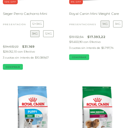
10
% OFF
9
% OFF
Sieger Perro Cachorro Mini
Royal Canin Mini Weight Care
12+3KG
1KG
3KG
PRESENTACIÓN
PRESENTACIONES
3KG
12KG
$19.132,54
$17.393,22
$15.653,90
con
Efectivo
$34.632,22
$31.169
3
cuotas sin interés de
$5.797,74
$28.052,10
con
Efectivo
3
cuotas sin interés de
$10.389,67
COMPRAR
COMPRAR