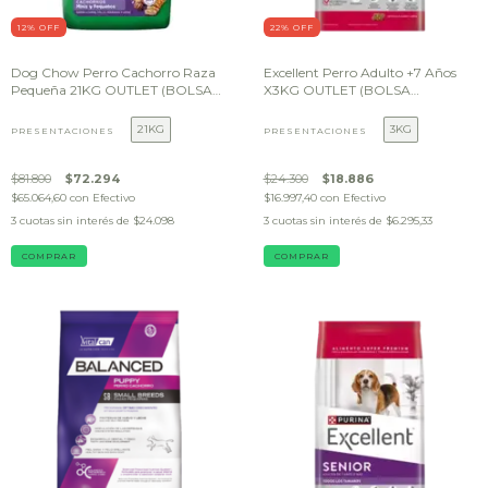
12
% OFF
22
% OFF
Dog Chow Perro Cachorro Raza
Excellent Perro Adulto +7 Años
Pequeña 21KG OUTLET (BOLSA
X3KG OUTLET (BOLSA
DAÑADA)
DAÑADA)
21KG
3KG
PRESENTACIONES
PRESENTACIONES
$81.800
$72.294
$24.300
$18.886
$65.064,60
con
Efectivo
$16.997,40
con
Efectivo
3
cuotas sin interés de
$24.098
3
cuotas sin interés de
$6.295,33
COMPRAR
COMPRAR