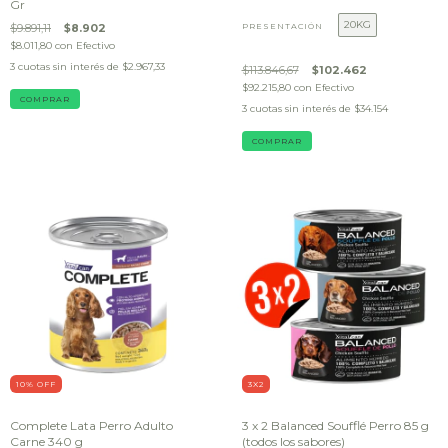
Gr
20KG
$9.891,11
$8.902
PRESENTACIÓN
$8.011,80
con
Efectivo
3
cuotas sin interés de
$2.967,33
$113.846,67
$102.462
$92.215,80
con
Efectivo
3
cuotas sin interés de
$34.154
COMPRAR
10
% OFF
3X2
Complete Lata Perro Adulto
3 x 2 Balanced Soufflé Perro 85 g
Carne 340 g
(todos los sabores)