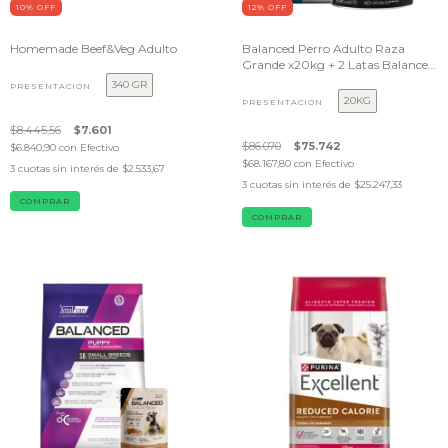
10
% OFF
12
% OFF
Homemade Beef&Veg Adulto
Balanced Perro Adulto Raza
Grande x20kg + 2 Latas Balanced
Soufflé 85 g DE REGALO
340 GR
PRESENTACIÓN
20KG
PRESENTACIÓN
$8.445,56
$7.601
$86.070
$75.742
$6.840,90
con
Efectivo
$68.167,80
con
Efectivo
3
cuotas sin interés de
$2.533,67
3
cuotas sin interés de
$25.247,33
COMPRAR
COMPRAR