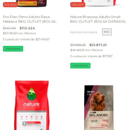
21
% OFF
10
% OFF
Pro Plan Perro Adulto Raza
Nature Brascorp Adulto Small
Mediana 15KG OUTLET (BOLSA
8KG OUTLET (BOLSA DAÑADA)
DAÑADA)
$142.410
$112.424
8KG
PRESENTACIONES
$101.181,60
con
Efectivo
3
cuotas sin interés de
$37.474,67
$59.856,68
$53.871,01
$48.483,91
con
Efectivo
3
cuotas sin interés de
$17.957
COMPRAR