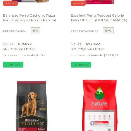
12
% OFF
21
% OFF
Balanced Perro Cachorro Raza
Excellent Perro Reduced Calorie
Pequeña 3kg + 1 Pouch Natural
15KG OUTLET (BOLSA DAÑADA)
Recipe Perro DE REGALO
3KG
15KG
PRESENTACIÓN
PRESENTACIONES
$22.360
$19.677
$98.080
$77.422
$17.709,30
con
Efectivo
$69.679,80
con
Efectivo
3
cuotas sin interés de
$6.559
3
cuotas sin interés de
$25.807,33
COMPRAR
COMPRAR