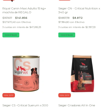
Royal Canin Maxi Adulto 15 kg+
Sieger CN - Critical Nutrition x
mochila de REGALO
340 gr
$157.617
$141.856
$9.857,78
$8.872
$127.670,40
con
Efectivo
$7.984,80
con
Efectivo
3
cuotas sin interés de
$47.285,33
3
cuotas sin interés de
$2.957,33
10
% OFF
10
% OFF
Sieger CS -Critical Suerum x 300
Sieger Criadores All In One