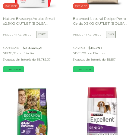
10
% OFF
29
% OFF
Nature Brascorp Adulto Small
Balanced Natural Recipe Perro
x2,5KG OUTLET (BOLSA
Cerdo X3KG OUTLET (BOLSA
DAÑADA)
DAÑADA)
2.5KG
3KG
PRESENTACIONES
PRESENTACIONES
$22.606,90
$20.346,21
$23.550
$16.791
$18.311,59
con
Efectivo
$15.111,90
con
Efectivo
3
cuotas sin interés de
$6.782,07
3
cuotas sin interés de
$5.597
COMPRAR
COMPRAR