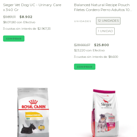
Sieger Vet Dog UC - Urinary Care
Balanced Natural Recipe Pouch
x 340 Gr
Filetes Cordero Perro Adultos 100
g
$9.891,11
$8.902
12 UNIDADES
UNIDADES
$8.011,80
con
Efectivo
3
cuotas sin interés de
$2.967,33
1 UNIDAD
$28.666,67
$25.800
$23.220
con
Efectivo
3
cuotas sin interés de
$8.600
COMPRAR