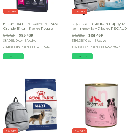
10
% OFF
10
% OFF
Eukanuba Perro Cachorro Raza
Royal Canin Medium Puppy 12
Grande 15 kg + 3kg de Regalo
kg + mochila y 3 kg de REGALO
$103.821
$93.439
$168.266
$151.439
$84.095,10
con
Efectivo
$136.295,10
con
Efectivo
3
cuotas sin interés de
$31.146,33
3
cuotas sin interés de
$50.479,67
10
% OFF
10
% OFF