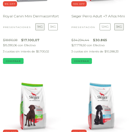
9
% OFF
10
% OFF
Royal Canin Mini Dermacomfort
Sieger Perro Adult +7 Años Mini
1KG
3KG
12KG
3KG
PRESENTACIONES
PRESENTACIÓN
$18.810,08
$17.100,07
$34.294,44
$30.865
$15.390,06
con
Efectivo
$27.778,50
con
Efectivo
3
cuotas sin interés de
$5.700,02
3
cuotas sin interés de
$10.288,33
COMPRAR
COMPRAR