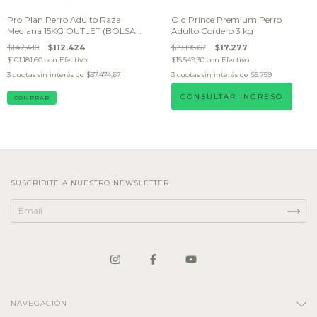
Pro Plan Perro Adulto Raza
Old Prince Premium Perro
Mediana 15KG OUTLET (BOLSA
Adulto Cordero 3 kg
DAÑADA)
$142.410
$112.424
$19.196,67
$17.277
$101.181,60
con
Efectivo
$15.549,30
con
Efectivo
3
cuotas sin interés de
$37.474,67
3
cuotas sin interés de
$5.759
CONSULTAR INGRESO
SUSCRIBITE A NUESTRO NEWSLETTER
NAVEGACIÓN