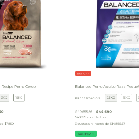
10
% OFF
 Recipe Perro Cerdo
Balanced Perro Adulto Raza Peque
3KG
15KG
7,5KG
15KG
PRESENTACIÓN
50
$49.655,56
$44.690
$40.221
con
Efectivo
 de
$7.850
3
cuotas sin interés de
$14.896,67
COMPRAR