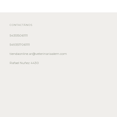
CONTACTÁNOS
543515061111
5493517061111
tiendaonline.ar@veterinariaalem.com
Rafael Nuñez 4430