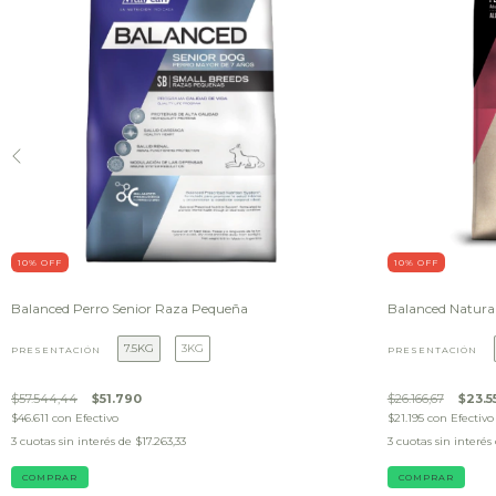
10
% OFF
10
% OFF
Balanced Perro Senior Raza Pequeña
Balanced Natural
7.5KG
3KG
PRESENTACIÓN
PRESENTACIÓN
$57.544,44
$51.790
$26.166,67
$23.5
$46.611
con
Efectivo
$21.195
con
Efectivo
3
cuotas sin interés de
$17.263,33
3
cuotas sin interés
COMPRAR
COMPRAR