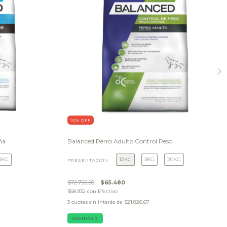
10
% OFF
ña
Balanced Perro Adulto Control Peso
3KG
12KG
3KG
20KG
PRESENTACIÓN
$72.755,56
$65.480
$58.932
con
Efectivo
3
cuotas sin interés de
$21.826,67
COMPRAR