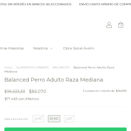
IN INTERÉS EN BANCOS SELECCIONADOS
ENVÍO GRATIS MÍNIMO DE COMPRA $20.00
0
tras Mascotas
Nosotros
Obra Social Avsim
Inicio
.
ALIMENTOS CANINOS
.
BALANCED
.
Balanced Perro Adulto Raza
Mediana
Balanced Perro Adulto Raza Mediana
$95.633,33
$86.070
3
cuotas sin interés de
$28.690
$77.463
con
Efectivo
12 KG
20 KG
3 KG
PRESENTACIÓN