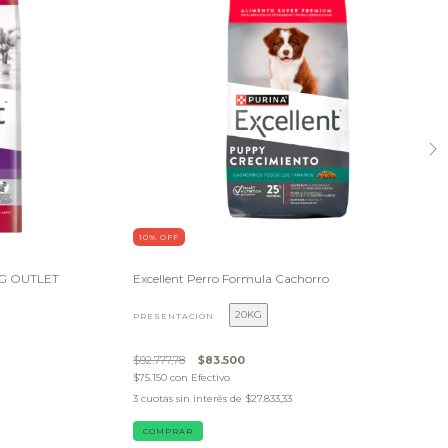
10
% OFF
3KG OUTLET
Excellent Perro Formula Cachorro
20KG
PRESENTACIÓN
$92.777,78
$83.500
$75.150
con
Efectivo
3
cuotas sin interés de
$27.833,33
COMPRAR