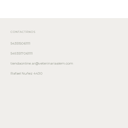
CONTACTÁNOS
543515061111
5493517061111
tiendaonline.ar@veterinariaalem.com
Rafael Nuñez 4430