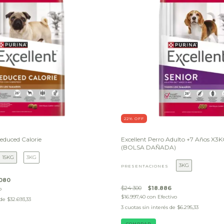
22
% OFF
Reduced Calorie
Excellent Perro Adulto +7 Años X
(BOLSA DAÑADA)
15KG
3KG
3KG
PRESENTACIONES
080
$24.300
$18.886
o
$16.997,40
con
Efectivo
 de
$32.693,33
3
cuotas sin interés de
$6.295,33
COMPRAR