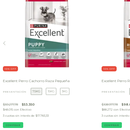
10
% OFF
10
% OFF
Excellent Perro Cachorro Raza Pequeña
Excellent Perro 
7.5KG
15KG
3KG
PRESENTACIÓN
PRESENTACIÓN
$59.277,78
$53.350
$108.977,78
$98.
$48.015
con
Efectivo
$88.272
con
Efectiv
3
cuotas sin interés de
$17.783,33
3
cuotas sin interés
COMPRAR
COMPRAR