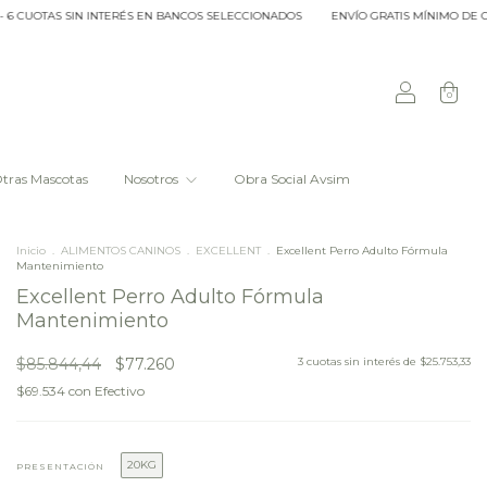
OTAS SIN INTERÉS EN BANCOS SELECCIONADOS
ENVÍO GRATIS MÍNIMO DE COMPRA 
0
tras Mascotas
Nosotros
Obra Social Avsim
Inicio
.
ALIMENTOS CANINOS
.
EXCELLENT
.
Excellent Perro Adulto Fórmula
Mantenimiento
Excellent Perro Adulto Fórmula
Mantenimiento
$85.844,44
$77.260
3
cuotas sin interés de
$25.753,33
$69.534
con
Efectivo
20KG
PRESENTACIÓN