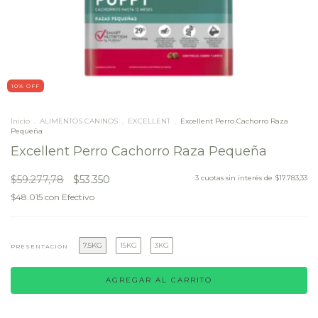
10
% OFF
Inicio
.
ALIMENTOS CANINOS
.
EXCELLENT
.
Excellent Perro Cachorro Raza
Pequeña
Excellent Perro Cachorro Raza Pequeña
$59.277,78
$53.350
3
cuotas sin interés de
$17.783,33
$48.015
con
Efectivo
7.5KG
15KG
3KG
PRESENTACIÓN