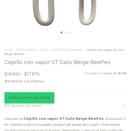
Inicio
.
ACCESORIOS
.
GATO
.
ESTÉTICA E HIGIENE
.
Cepillo con vapor ST Gato
Beige BeePex
Cepillo con vapor ST Gato Beige BeePex
$19.860
$17.874
3
cuotas sin interés de
$5.958
$16.086,60
con
Efectivo
CONSULTAR INGRESO
MEDIOS DE PAGO
Descubrí el
Cepillo con vapor ST Gato Beige BeePex
, la solución 3
en 1 perfecta para el cuidado integral del pelaje de tu gato. Este cepillo
multifuncional permite masajear, desenredar y reducir el pelo suelto de