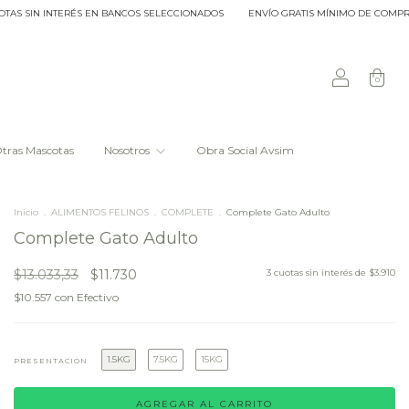
N INTERÉS EN BANCOS SELECCIONADOS
ENVÍO GRATIS MÍNIMO DE COMPRA $20.00
0
tras Mascotas
Nosotros
Obra Social Avsim
Inicio
.
ALIMENTOS FELINOS
.
COMPLETE
.
Complete Gato Adulto
Complete Gato Adulto
$13.033,33
$11.730
3
cuotas sin interés de
$3.910
$10.557
con
Efectivo
1.5KG
7.5KG
15KG
PRESENTACIÓN