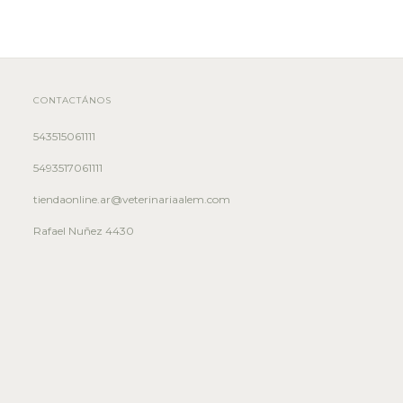
CONTACTÁNOS
543515061111
5493517061111
tiendaonline.ar@veterinariaalem.com
Rafael Nuñez 4430