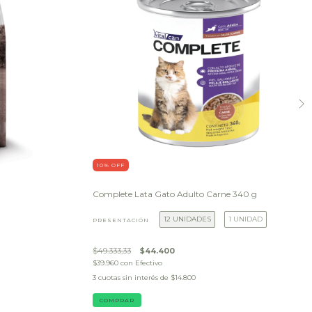
10
% OFF
Complete Lata Gato Adulto Carne 340 g
12 UNIDADES
1 UNIDAD
PRESENTACIÓN
$49.333,33
$44.400
$39.960
con
Efectivo
3
cuotas sin interés de
$14.800
COMPRAR