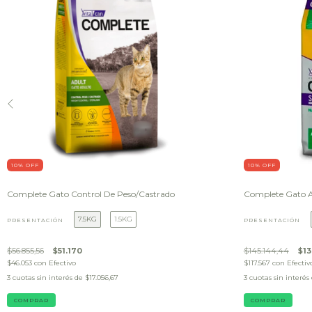
10
% OFF
10
% OFF
Complete Gato Control De Peso/Castrado
Complete Gato A
7.5KG
1.5KG
PRESENTACIÓN
PRESENTACIÓN
$56.855,56
$51.170
$145.144,44
$13
$46.053
con
Efectivo
$117.567
con
Efectiv
3
cuotas sin interés de
$17.056,67
3
cuotas sin interés
COMPRAR
COMPRAR