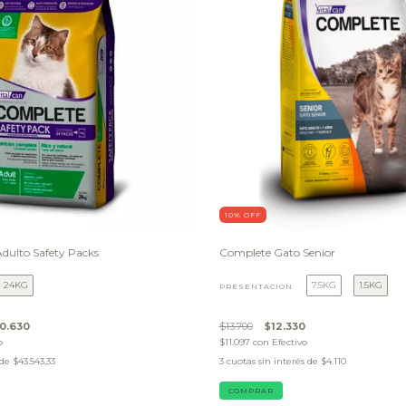
10
% OFF
dulto Safety Packs
Complete Gato Senior
24KG
7.5KG
1.5KG
PRESENTACIÓN
0.630
$13.700
$12.330
o
$11.097
con
Efectivo
 de
$43.543,33
3
cuotas sin interés de
$4.110
COMPRAR