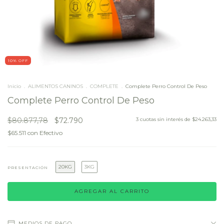
10
% OFF
Inicio
.
ALIMENTOS CANINOS
.
COMPLETE
.
Complete Perro Control De Peso
Complete Perro Control De Peso
$80.877,78
$72.790
3
cuotas sin interés de
$24.263,33
$65.511
con
Efectivo
20KG
3KG
PRESENTACIÓN
MEDIOS DE PAGO