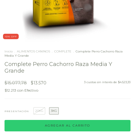
10
% OFF
Inicio
.
ALIMENTOS CANINOS
.
COMPLETE
.
Complete Perro Cachorro Raza
Media Y Grande
Complete Perro Cachorro Raza Media Y
Grande
$15.077,78
$13.570
3
cuotas sin interés de
$4.523,33
$12.213
con
Efectivo
20KG
3KG
PRESENTACIÓN