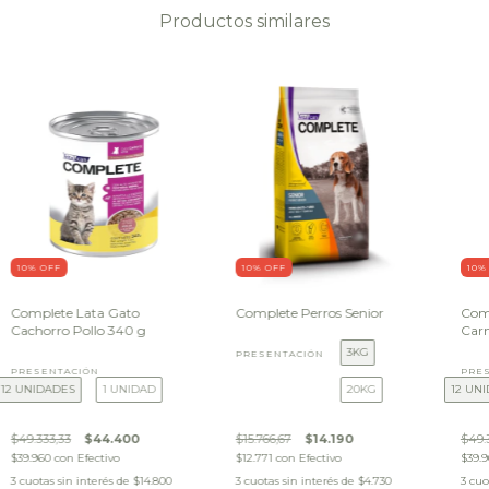
Productos similares
10
% OFF
10
% OFF
10
%
Complete Lata Gato
Complete Perros Senior
Comp
Cachorro Pollo 340 g
Car
3KG
PRESENTACIÓN
PRESENTACIÓN
PRE
12 UNIDADES
1 UNIDAD
20KG
12 UN
$49.333,33
$44.400
$15.766,67
$14.190
$49.
$39.960
con
Efectivo
$12.771
con
Efectivo
$39.
3
cuotas sin interés de
$14.800
3
cuotas sin interés de
$4.730
3
cuo