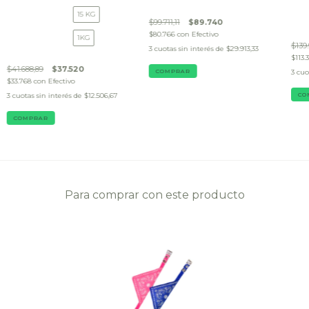
15 KG
$99.711,11
$89.740
$80.766
con
Efectivo
1KG
$139.
3
cuotas sin interés de
$29.913,33
$113.
$41.688,89
$37.520
COMPRAR
3
cuo
$33.768
con
Efectivo
3
cuotas sin interés de
$12.506,67
CO
COMPRAR
Para comprar con este producto