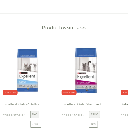
Productos similares
10
% OFF
10
% OFF
10
%
Excellent Gato Adulto
Excellent Gato Sterilized
Bala
3KG
7.5KG
PRESENTACIÓN
PRESENTACIÓN
PRE
7.5KG
1KG