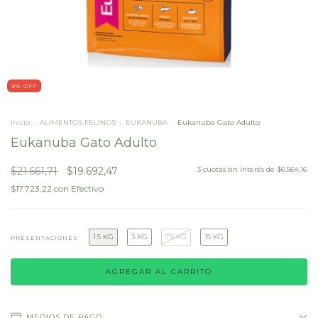
9
% OFF
Inicio
.
ALIMENTOS FELINOS
.
EUKANUBA
.
Eukanuba Gato Adulto
Eukanuba Gato Adulto
$21.661,71
$19.692,47
3
cuotas sin interés de
$6.564,16
$17.723,22
con
Efectivo
1.5 KG
3 KG
7.5 KG
15 KG
PRESENTACIONES
MEDIOS DE PAGO