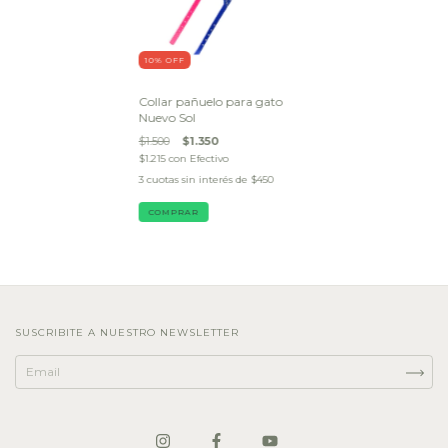
10
% OFF
Collar pañuelo para gato
Nuevo Sol
$1.500
$1.350
$1.215
con
Efectivo
3
cuotas sin interés de
$450
SUSCRIBITE A NUESTRO NEWSLETTER