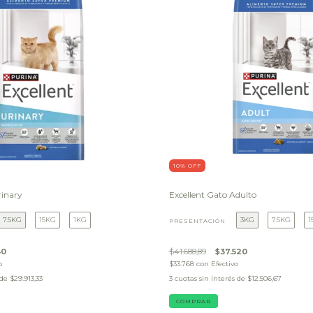
10
% OFF
rinary
Excellent Gato Adulto
7.5KG
15KG
1KG
3KG
7.5KG
1
PRESENTACIÓN
40
$41.688,89
$37.520
o
$33.768
con
Efectivo
 de
$29.913,33
3
cuotas sin interés de
$12.506,67
COMPRAR