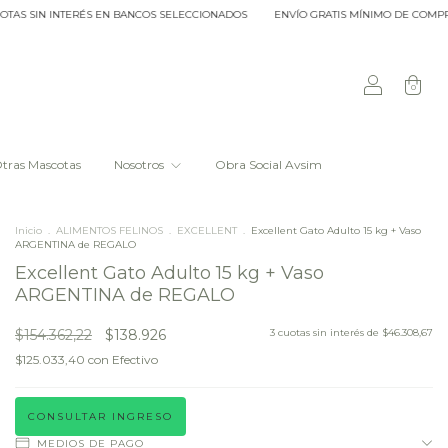
 SIN INTERÉS EN BANCOS SELECCIONADOS
ENVÍO GRATIS MÍNIMO DE COMPRA $20.
0
tras Mascotas
Nosotros
Obra Social Avsim
Inicio
.
ALIMENTOS FELINOS
.
EXCELLENT
.
Excellent Gato Adulto 15 kg + Vaso
ARGENTINA de REGALO
Excellent Gato Adulto 15 kg + Vaso
ARGENTINA de REGALO
$154.362,22
$138.926
3
cuotas sin interés de
$46.308,67
$125.033,40
con
Efectivo
CONSULTAR INGRESO
MEDIOS DE PAGO