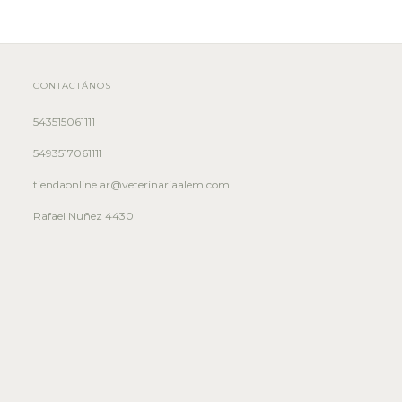
CONTACTÁNOS
543515061111
5493517061111
tiendaonline.ar@veterinariaalem.com
Rafael Nuñez 4430