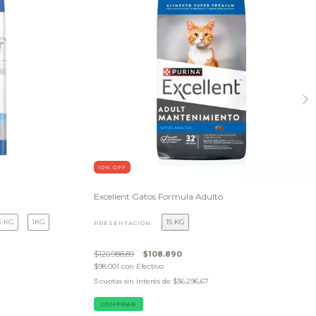
10
% OFF
Excellent Gatos Formula Adulto
5 KG
1KG
15 KG
PRESENTACIÓN
$120.988,89
$108.890
$98.001
con
Efectivo
3
cuotas sin interés de
$36.296,67
COMPRAR