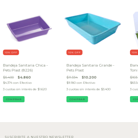
10
% OFF
10
% OFF
10
%
Bandeja Sanitaria Chica -
Bandeja Sanitaria Grande -
Band
Pets Plast (8226)
Pets Plast
Toni
$5.400
$4.860
$11.334
$10.200
$103
$4.374
con
Efectivo
$9.180
con
Efectivo
$83.5
3
cuotas sin interés de
$1.620
3
cuotas sin interés de
$3.400
3
cuo
SUSCRIBITE A NUESTRO NEWSLETTER