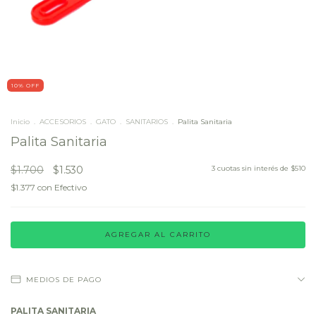
10
% OFF
Inicio
.
ACCESORIOS
.
GATO
.
SANITARIOS
.
Palita Sanitaria
Palita Sanitaria
$1.700
$1.530
3
cuotas sin interés de
$510
$1.377
con
Efectivo
MEDIOS DE PAGO
PALITA SANITARIA