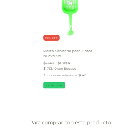
10
% OFF
Palita Sanitaria para Gatos
Nuevo Sol
$2.140
$1.926
$1.733,40
con
Efectivo
3
cuotas sin interés de
$642
Para comprar con este producto