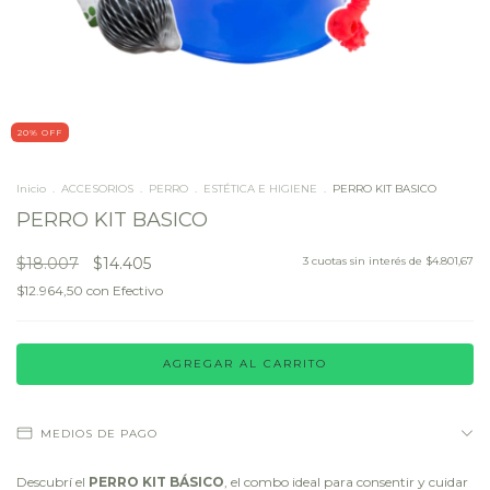
20
% OFF
Inicio
.
ACCESORIOS
.
PERRO
.
ESTÉTICA E HIGIENE
.
PERRO KIT BASICO
PERRO KIT BASICO
$18.007
$14.405
3
cuotas sin interés de
$4.801,67
$12.964,50
con
Efectivo
MEDIOS DE PAGO
Descubrí el
PERRO KIT BÁSICO
, el combo ideal para consentir y cuidar