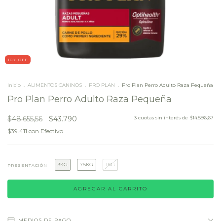
10
% OFF
Inicio
.
ALIMENTOS CANINOS
.
PRO PLAN
.
Pro Plan Perro Adulto Raza Pequeña
Pro Plan Perro Adulto Raza Pequeña
$48.655,56
$43.790
3
cuotas sin interés de
$14.596,67
$39.411
con
Efectivo
3KG
7.5KG
1KG
PRESENTACIÓN
MEDIOS DE PAGO