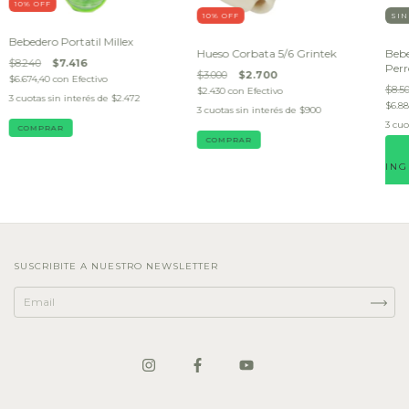
10
% OFF
10
% OFF
SIN
Bebedero Portatil Millex
Hueso Corbata 5/6 Grintek
Bebe
$8.240
$7.416
Perr
$3.000
$2.700
$6.674,40
con
Efectivo
$8.5
$2.430
con
Efectivo
3
cuotas sin interés de
$2.472
$6.8
3
cuotas sin interés de
$900
3
cuo
C
ING
SUSCRIBITE A NUESTRO NEWSLETTER