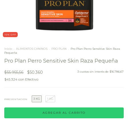
10
% OFF
Inicio
.
ALIMENTOS CANINOS
.
PRO PLAN
.
Pro Plan Perro Sensitive Skin Raza
Pequeña
Pro Plan Perro Sensitive Skin Raza Pequeña
$55.955,56
$50.360
3
cuotas sin interés de
$16.786,67
$45.324
con
Efectivo
3 KG
1 KG
PRESENTACIÓN