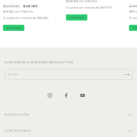
$128.169
con
Efectivo
$53.533,33
$48.180
$48.
3
cuotas sin interés de
$47.470
$43.362
con
Efectivo
$39.4
3
cuotas sin interés de
$16.060
COMPRAR
3
cuo
COMPRAR
CO
SUSCRIBITE A NUESTRO NEWSLETTER
NAVEGACIÓN
CONTACTÁNOS