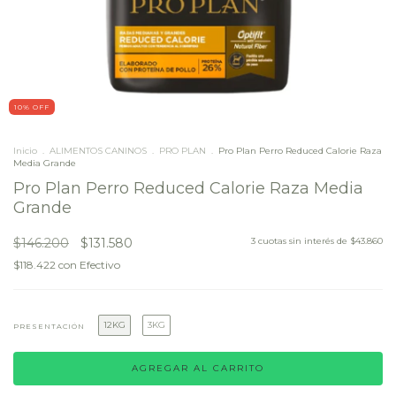
10
% OFF
Inicio
.
ALIMENTOS CANINOS
.
PRO PLAN
.
Pro Plan Perro Reduced Calorie Raza
Media Grande
Pro Plan Perro Reduced Calorie Raza Media
Grande
$146.200
$131.580
3
cuotas sin interés de
$43.860
$118.422
con
Efectivo
12KG
3KG
PRESENTACIÓN