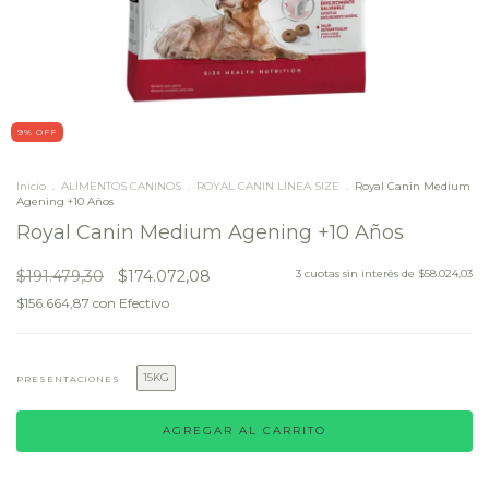
9
% OFF
Inicio
.
ALIMENTOS CANINOS
.
ROYAL CANIN LINEA SIZE
.
Royal Canin Medium
Agening +10 Años
Royal Canin Medium Agening +10 Años
$191.479,30
$174.072,08
3
cuotas sin interés de
$58.024,03
$156.664,87
con
Efectivo
15KG
PRESENTACIONES