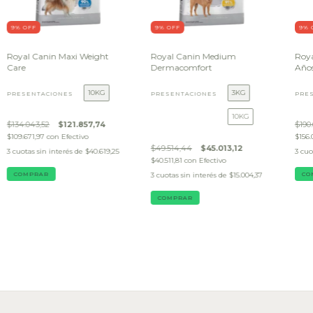
9
% OFF
9
% OFF
9
% 
Royal Canin Maxi Weight
Royal Canin Medium
Roya
Care
Dermacomfort
Año
10KG
3KG
PRESENTACIONES
PRESENTACIONES
PRE
10KG
$134.043,52
$121.857,74
$190.
$109.671,97
con
Efectivo
$156.
$49.514,44
$45.013,12
3
cuotas sin interés de
$40.619,25
3
cuo
$40.511,81
con
Efectivo
COMPRAR
3
cuotas sin interés de
$15.004,37
CO
COMPRAR