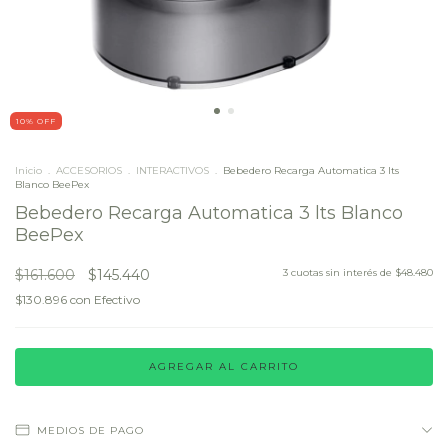
10
% OFF
Inicio
.
ACCESORIOS
.
INTERACTIVOS
.
Bebedero Recarga Automatica 3 lts
Blanco BeePex
Bebedero Recarga Automatica 3 lts Blanco
BeePex
$161.600
$145.440
3
cuotas sin interés de
$48.480
$130.896
con
Efectivo
MEDIOS DE PAGO