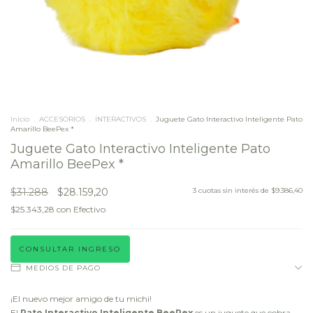
Inicio
.
ACCESORIOS
.
INTERACTIVOS
.
Juguete Gato Interactivo Inteligente Pato
Amarillo BeePex *
Juguete Gato Interactivo Inteligente Pato
Amarillo BeePex *
$31.288
$28.159,20
3
cuotas sin interés de
$9.386,40
$25.343,28
con
Efectivo
CONSULTAR INGRESO
MEDIOS DE PAGO
¡El nuevo mejor amigo de tu michi!
El
Pato Interactivo Inteligente BeePex
es un juguete que cobra