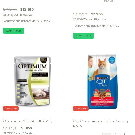
340 GR
$14.011,11
$12.610
$3.592,22
$3.233
$11.349
con
Efectivo
$2.909,70
con
Efectivo
3
cuotas sin interés de
$4.203,33
3
cuotas sin interés de
$1.077,67
COMPRAR
COMPRAR
10
% OFF
10
% OFF
Optimum Gato Adulto 85 g
Cat Chow Adulto Sabor Carne y
Pollo
$2.065,56
$1.859
$1.673,10
con
Efectivo