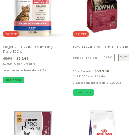
10
% OFF
10
% OFF
Sieger Gato Adulto Salmón y
Fawna Gato Adulto Esterilizado
Pollo 100 g
7.5 KG
3 KG
$3.610
$3.249
PRESENTACIÓN
$2.924,10
con
Efectivo
3
cuotas sin interés de
$1.083
$56.564,44
$50.908
$45.817,20
con
Efectivo
3
cuotas sin interés de
$16.969,33
COMPRAR