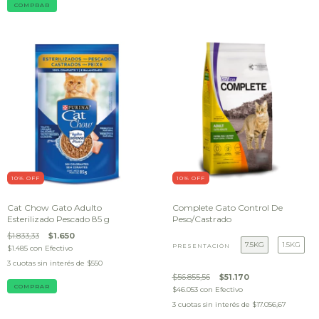
COMPRAR
10
% OFF
10
% OFF
Cat Chow Gato Adulto
Complete Gato Control De
Esterilizado Pescado 85 g
Peso/Castrado
$1.833,33
$1.650
7.5KG
1.5KG
PRESENTACIÓN
$1.485
con
Efectivo
3
cuotas sin interés de
$550
$56.855,56
$51.170
$46.053
con
Efectivo
3
cuotas sin interés de
$17.056,67