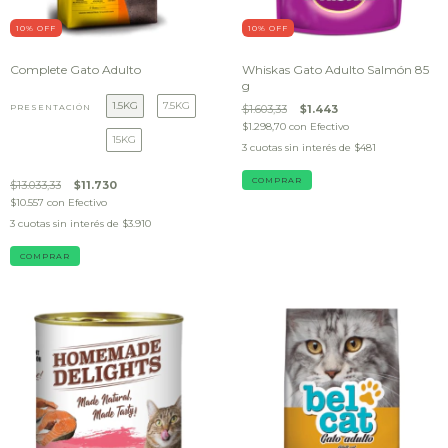
10
% OFF
10
% OFF
Complete Gato Adulto
Whiskas Gato Adulto Salmón 85
g
1.5KG
7.5KG
PRESENTACIÓN
$1.603,33
$1.443
$1.298,70
con
Efectivo
15KG
3
cuotas sin interés de
$481
$13.033,33
$11.730
$10.557
con
Efectivo
3
cuotas sin interés de
$3.910
COMPRAR