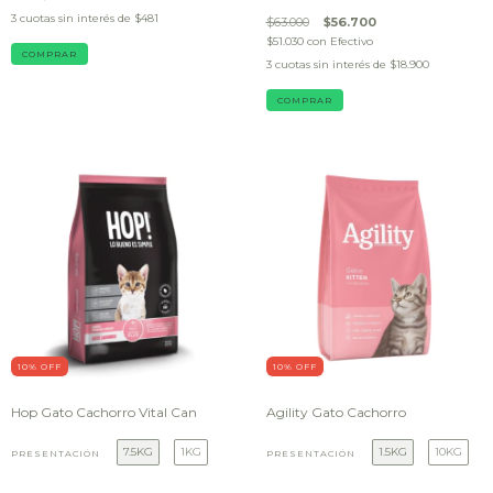
3
cuotas sin interés de
$481
$63.000
$56.700
$51.030
con
Efectivo
3
cuotas sin interés de
$18.900
COMPRAR
10
% OFF
10
% OFF
Hop Gato Cachorro Vital Can
Agility Gato Cachorro
7.5KG
1KG
1.5KG
10KG
PRESENTACIÓN
PRESENTACIÓN