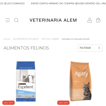
OS
ENVÍO GRATIS MÍNIMO DE COMPRA $20.000 DENTRO DEL ANILLO DE CIRCUNVA
0
Inicio
.
ALIMENTOS FELINOS
.
ROYAL CANIN
.
breadcrumbs.adultos45
ALIMENTOS FELINOS
FILTRAR
10
% OFF
10
% OFF