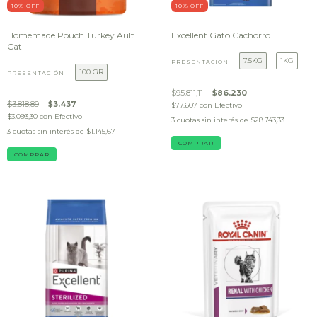
10
% OFF
10
% OFF
Homemade Pouch Turkey Ault
Excellent Gato Cachorro
Cat
7.5KG
1KG
PRESENTACIÓN
100 GR
PRESENTACIÓN
$95.811,11
$86.230
$3.818,89
$3.437
$77.607
con
Efectivo
$3.093,30
con
Efectivo
3
cuotas sin interés de
$28.743,33
3
cuotas sin interés de
$1.145,67
COMPRAR
COMPRAR