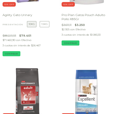
10
% OFF
10
% OFF
Agility Gato Urinary
Pro Plan Gatos Pouch Adulto
Pollo X85Gr
10KG
1.5KG
PRESENTACIÓN
$3.611,11
$3.250
$2.925
con
Efectivo
3
cuotas sin interés de
$1.083,33
$88.223,33
$79.401
$71.460,90
con
Efectivo
3
cuotas sin interés de
$26.467
COMPRAR