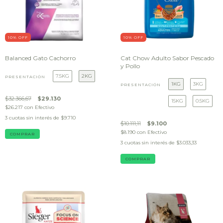
10
% OFF
10
% OFF
Balanced Gato Cachorro
Cat Chow Adulto Sabor Pescado
y Pollo
7.5KG
2KG
PRESENTACIÓN
1KG
3KG
PRESENTACIÓN
$32.366,67
$29.130
15KG
0.5KG
$26.217
con
Efectivo
3
cuotas sin interés de
$9.710
$10.111,11
$9.100
$8.190
con
Efectivo
COMPRAR
3
cuotas sin interés de
$3.033,33
COMPRAR