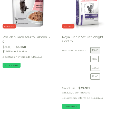
10
% OFF
9
% OFF
Pro Plan Gato Adulto Salmón 85
Royal Canin Vet Cat Weight
g
Control
$3.611,11
$3.250
1,5KG
PRESENTACIONES
$2.925
con
Efectivo
3
cuotas sin interés de
$1.083,33
3KG
7.5KG
12KG
$43.911,32
$39.919
$35.927,10
con
Efectivo
3
cuotas sin interés de
$13.306,33
COMPRAR