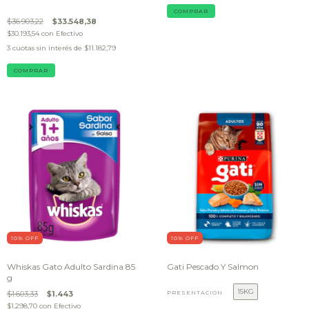
COMPRAR
$36.903,22
$33.548,38
$30.193,54
con
Efectivo
3
cuotas sin interés de
$11.182,79
COMPRAR
10
% OFF
10
% OFF
Whiskas Gato Adulto Sardina 85
Gati Pescado Y Salmon
g
15KG
$1.603,33
$1.443
PRESENTACIÓN
$1.298,70
con
Efectivo