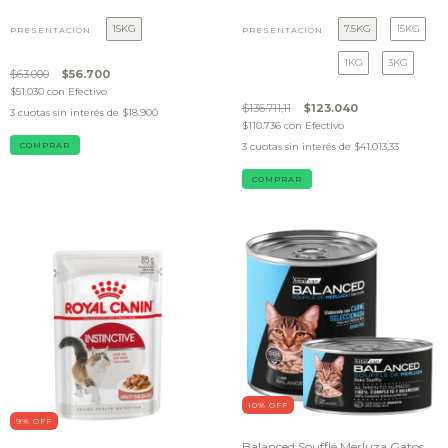
15KG
7.5KG
15KG
PRESENTACIÓN
PRESENTACIÓN
1KG
3KG
$63.000
$56.700
$51.030
con
Efectivo
$136.711,11
$123.040
3
cuotas sin interés de
$18.900
$110.736
con
Efectivo
COMPRAR
3
cuotas sin interés de
$41.013,33
COMPRAR
10
% OFF
9
% OFF
Balanced Soufflé Merluza Gatos