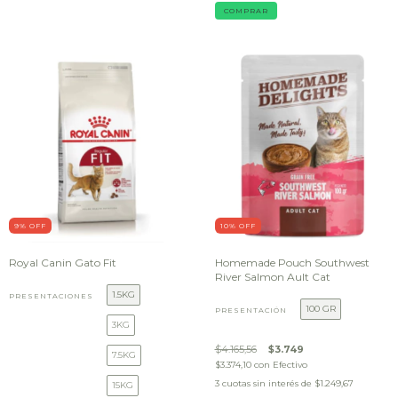
COMPRAR
9
% OFF
10
% OFF
Royal Canin Gato Fit
Homemade Pouch Southwest
River Salmon Ault Cat
1.5KG
PRESENTACIONES
100 GR
PRESENTACIÓN
3KG
$4.165,56
$3.749
7.5KG
$3.374,10
con
Efectivo
3
cuotas sin interés de
$1.249,67
15KG