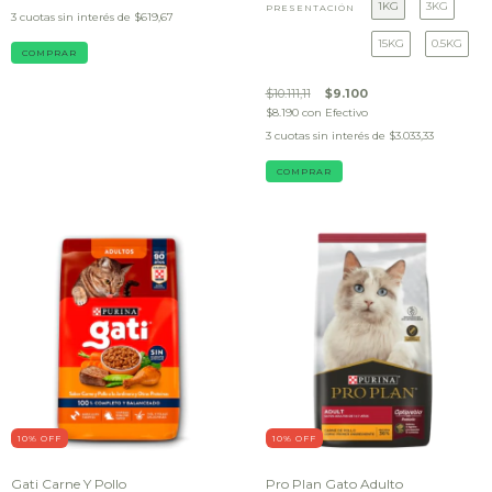
1KG
3KG
PRESENTACIÓN
3
cuotas sin interés de
$619,67
15KG
0.5KG
$10.111,11
$9.100
$8.190
con
Efectivo
3
cuotas sin interés de
$3.033,33
COMPRAR
10
% OFF
10
% OFF
Gati Carne Y Pollo
Pro Plan Gato Adulto