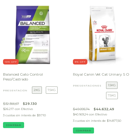
10
% OFF
9
% OFF
Balanced Gato Control
Royal Canin Vet Cat Urinary S O
Peso/Castrado
1.5KG
PRESENTACIONES
2KG
7.5KG
PRESENTACIÓN
7.5KG
$32.366,67
$29.130
$26.217
con
Efectivo
$49.095,74
$44.632,49
$40.169,24
con
Efectivo
3
cuotas sin interés de
$9.710
3
cuotas sin interés de
$14.877,50
COMPRAR
COMPRAR