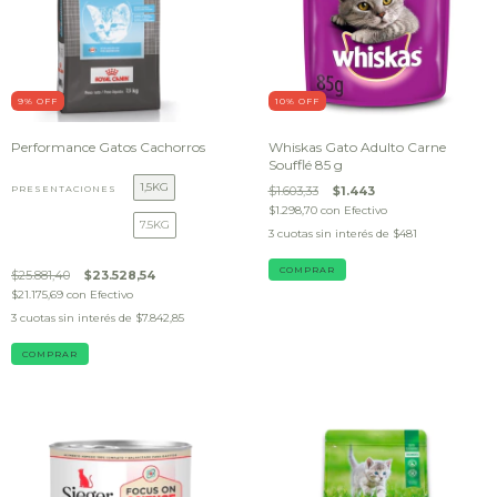
9
% OFF
10
% OFF
Performance Gatos Cachorros
Whiskas Gato Adulto Carne
Soufflé 85 g
1,5KG
PRESENTACIONES
$1.603,33
$1.443
$1.298,70
con
Efectivo
7.5KG
3
cuotas sin interés de
$481
$25.881,40
$23.528,54
$21.175,69
con
Efectivo
3
cuotas sin interés de
$7.842,85
COMPRAR