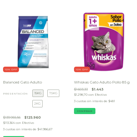
10
% OFF
10
% OFF
Balanced Gato Adulto
Whiskas Gato Adulto Pollo 85 g
$1.603,33
$1.443
15KG
7.5KG
PRESENTACIÓN
$1.298,70
con
Efectivo
3
cuotas sin interés de
$481
2KG
$139.955,56
$125.960
$113.364
con
Efectivo
3
cuotas sin interés de
$41.986,67