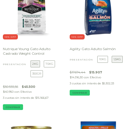
10
% OFF
10
% OFF
Nutrique Young Gato Adulto
Agility Gato Adulto Salmón
Castrado Weight Control
10KG
1,5KG
PRESENTACIÓN
2KG
7.5KG
PRESENTACIÓN
$17.674,44
$15.907
350GR
$14.316,30
con
Efectivo
3
cuotas sin interés de
$5.302,33
$50.555,56
$45.500
$40.950
con
Efectivo
COMPRAR
3
cuotas sin interés de
$15.166,67
COMPRAR