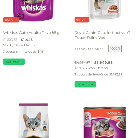
10
% OFF
9
% OFF
Whiskas Gato Adulto Pavo 85 g
Royal Canin Gato Instinctive +7
Pouch Feline Wet
$1.603,33
$1.443
$1.298,70
con
Efectivo
100GR
PRESENTACIONES
3
cuotas sin interés de
$481
$4.234,87
$3.849,88
$3.464,89
con
Efectivo
3
cuotas sin interés de
$1.283,29
COMPRAR