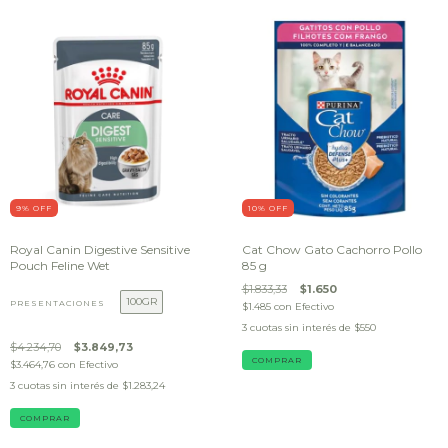
9
% OFF
10
% OFF
Royal Canin Digestive Sensitive
Cat Chow Gato Cachorro Pollo
Pouch Feline Wet
85 g
$1.833,33
$1.650
100GR
PRESENTACIONES
$1.485
con
Efectivo
3
cuotas sin interés de
$550
$4.234,70
$3.849,73
$3.464,76
con
Efectivo
3
cuotas sin interés de
$1.283,24
COMPRAR