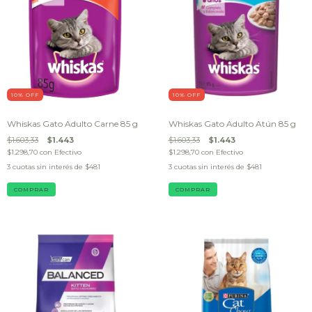
10
% OFF
10
% OFF
Whiskas Gato Adulto Carne 85 g
Whiskas Gato Adulto Atún 85 g
$1.603,33
$1.443
$1.603,33
$1.443
$1.298,70
con
Efectivo
$1.298,70
con
Efectivo
3
cuotas sin interés de
$481
3
cuotas sin interés de
$481