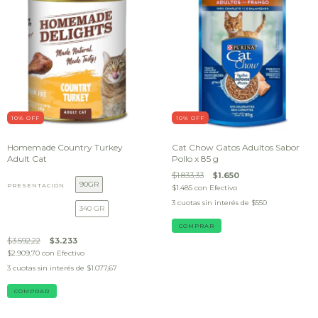
10
% OFF
10
% OFF
Homemade Country Turkey
Cat Chow Gatos Adultos Sabor
Adult Cat
Pollo x 85 g
$1.833,33
$1.650
90GR
PRESENTACIÓN
$1.485
con
Efectivo
3
cuotas sin interés de
$550
340 GR
$3.592,22
$3.233
$2.909,70
con
Efectivo
3
cuotas sin interés de
$1.077,67
COMPRAR