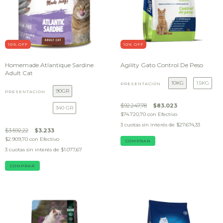
10
% OFF
10
% OFF
Homemade Atlantique Sardine
Agility Gato Control De Peso
Adult Cat
10KG
1.5KG
PRESENTACIÓN
90GR
PRESENTACIÓN
$92.247,78
$83.023
340 GR
$74.720,70
con
Efectivo
3
cuotas sin interés de
$27.674,33
$3.592,22
$3.233
$2.909,70
con
Efectivo
COMPRAR
3
cuotas sin interés de
$1.077,67
COMPRAR