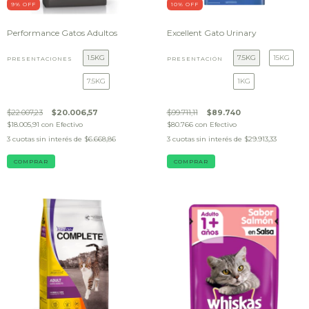
9
% OFF
10
% OFF
Performance Gatos Adultos
Excellent Gato Urinary
1.5KG
7.5KG
15KG
PRESENTACIONES
PRESENTACIÓN
7.5KG
1KG
$22.007,23
$20.006,57
$99.711,11
$89.740
$18.005,91
con
Efectivo
$80.766
con
Efectivo
3
cuotas sin interés de
$6.668,86
3
cuotas sin interés de
$29.913,33
COMPRAR
COMPRAR