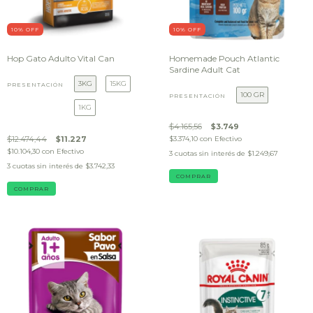
10
% OFF
10
% OFF
Hop Gato Adulto Vital Can
Homemade Pouch Atlantic
Sardine Adult Cat
3KG
15KG
PRESENTACIÓN
100 GR
PRESENTACIÓN
1KG
$4.165,56
$3.749
$12.474,44
$11.227
$3.374,10
con
Efectivo
$10.104,30
con
Efectivo
3
cuotas sin interés de
$1.249,67
3
cuotas sin interés de
$3.742,33
COMPRAR
COMPRAR