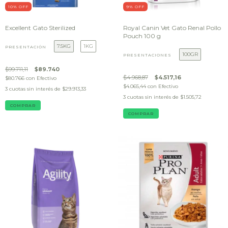
10
% OFF
9
% OFF
Excellent Gato Sterilized
Royal Canin Vet Gato Renal Pollo
Pouch 100 g
7.5KG
1KG
PRESENTACIÓN
100GR
PRESENTACIONES
$99.711,11
$89.740
$4.968,87
$4.517,16
$80.766
con
Efectivo
$4.065,44
con
Efectivo
3
cuotas sin interés de
$29.913,33
3
cuotas sin interés de
$1.505,72
COMPRAR
COMPRAR