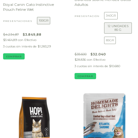
Royal Canin Gato Instinctive
Adultos
Pouch Feline Wet
340GR
PRESENTACIÓN
100GR
PRESENTACIONES
12 UNIDADES
85 G
$4.234,87
$3.849,88
$3.464,89
con
Efectivo
85GR
3
cuotas sin interés de
$1.283,29
$35.600
$32.040
COMPRAR
$28.836
con
Efectivo
3
cuotas sin interés de
$10.680
COMPRAR