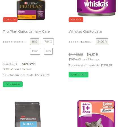
10
% OFF
10
% OFF
Pro Plan Gatos Urinary Care
Whiskas Gatito Lata
3KG
7.5KG
340GR
PRESENTACIÓN
PRESENTACIÓN
15KG
1KG
$4.462,22
$4.016
$3.614,40
con
Efectivo
$74.855,56
$67.370
3
cuotas sin interés de
$1.338,67
$60.633
con
Efectivo
3
cuotas sin interés de
$22.456,67
COMPRAR
COMPRAR