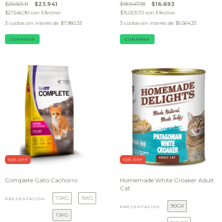
$26.601,11
$23.941
$18.547,78
$16.693
$21.546,90
con
Efectivo
$15.023,70
con
Efectivo
3
cuotas sin interés de
$7.980,33
3
cuotas sin interés de
$5.564,33
COMPRAR
COMPRAR
10
% OFF
10
% OFF
Complete Gato Cachorro
Homemade White Croaker Adult
Cat
7.5KG
15KG
PRESENTACIÓN
90GR
PRESENTACIÓN
1.5KG