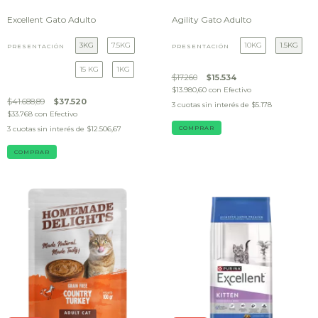
Excellent Gato Adulto
Agility Gato Adulto
3KG
7.5KG
10KG
1.5KG
PRESENTACIÓN
PRESENTACIÓN
15 KG
1KG
$17.260
$15.534
$13.980,60
con
Efectivo
$41.688,89
$37.520
3
cuotas sin interés de
$5.178
$33.768
con
Efectivo
3
cuotas sin interés de
$12.506,67
COMPRAR
COMPRAR