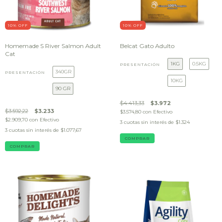
10
% OFF
10
% OFF
Homemade S River Salmon Adult
Belcat Gato Adulto
Cat
1KG
0.5KG
PRESENTACIÓN
340GR
PRESENTACIÓN
10KG
90 GR
$4.413,33
$3.972
$3.592,22
$3.233
$3.574,80
con
Efectivo
$2.909,70
con
Efectivo
3
cuotas sin interés de
$1.324
3
cuotas sin interés de
$1.077,67
COMPRAR
COMPRAR