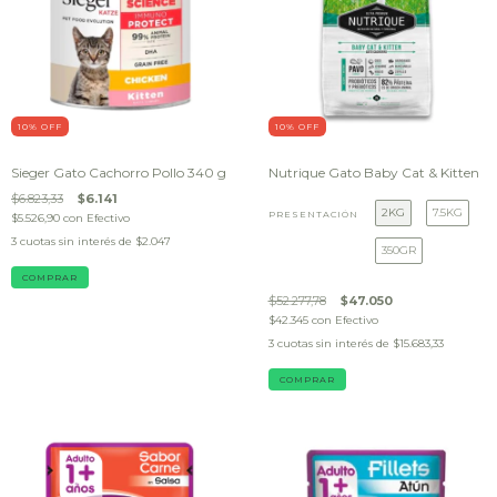
10
% OFF
10
% OFF
Sieger Gato Cachorro Pollo 340 g
Nutrique Gato Baby Cat & Kitten
$6.823,33
$6.141
2KG
7.5KG
PRESENTACIÓN
$5.526,90
con
Efectivo
3
cuotas sin interés de
$2.047
350GR
$52.277,78
$47.050
$42.345
con
Efectivo
3
cuotas sin interés de
$15.683,33
COMPRAR