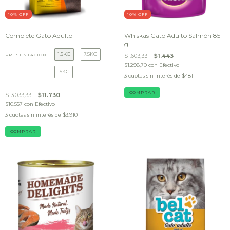
10
% OFF
10
% OFF
Complete Gato Adulto
Whiskas Gato Adulto Salmón 85
g
1.5KG
7.5KG
PRESENTACIÓN
$1.603,33
$1.443
$1.298,70
con
Efectivo
15KG
3
cuotas sin interés de
$481
$13.033,33
$11.730
$10.557
con
Efectivo
3
cuotas sin interés de
$3.910
COMPRAR