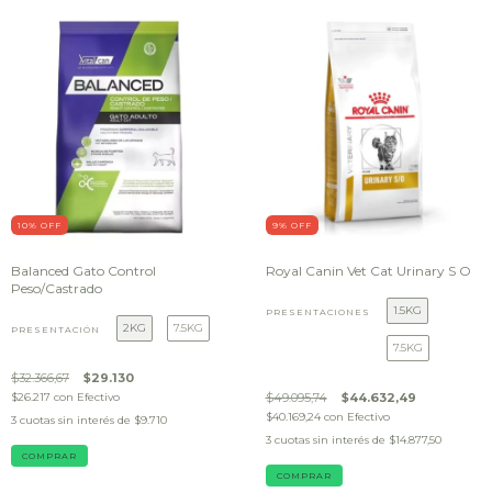
10
% OFF
9
% OFF
Balanced Gato Control
Royal Canin Vet Cat Urinary S O
Peso/Castrado
1.5KG
PRESENTACIONES
2KG
7.5KG
PRESENTACIÓN
7.5KG
$32.366,67
$29.130
$26.217
con
Efectivo
$49.095,74
$44.632,49
$40.169,24
con
Efectivo
3
cuotas sin interés de
$9.710
3
cuotas sin interés de
$14.877,50
COMPRAR
COMPRAR