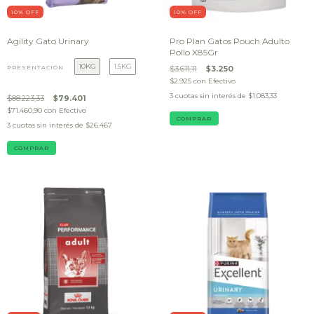
10
% OFF
10
% OFF
Agility Gato Urinary
Pro Plan Gatos Pouch Adulto
Pollo X85Gr
10KG
1.5KG
PRESENTACIÓN
$3.611,11
$3.250
$2.925
con
Efectivo
3
cuotas sin interés de
$1.083,33
$88.223,33
$79.401
$71.460,90
con
Efectivo
3
cuotas sin interés de
$26.467
COMPRAR