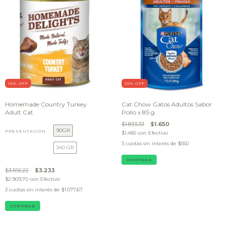
10
% OFF
10
% OFF
Homemade Country Turkey
Cat Chow Gatos Adultos Sabor
Adult Cat
Pollo x 85 g
$1.833,33
$1.650
90GR
PRESENTACIÓN
$1.485
con
Efectivo
3
cuotas sin interés de
$550
340 GR
$3.592,22
$3.233
$2.909,70
con
Efectivo
3
cuotas sin interés de
$1.077,67
COMPRAR