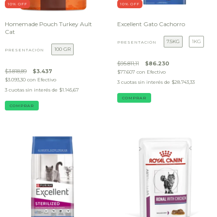
10
% OFF
10
% OFF
Homemade Pouch Turkey Ault
Excellent Gato Cachorro
Cat
7.5KG
1KG
PRESENTACIÓN
100 GR
PRESENTACIÓN
$95.811,11
$86.230
$3.818,89
$3.437
$77.607
con
Efectivo
$3.093,30
con
Efectivo
3
cuotas sin interés de
$28.743,33
3
cuotas sin interés de
$1.145,67
COMPRAR
COMPRAR