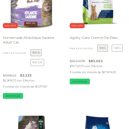
10
% OFF
10
% OFF
Homemade Atlantique Sardine
Agility Gato Control De Peso
Adult Cat
10KG
1.5KG
PRESENTACIÓN
90GR
PRESENTACIÓN
$92.247,78
$83.023
340 GR
$74.720,70
con
Efectivo
3
cuotas sin interés de
$27.674,33
$3.592,22
$3.233
$2.909,70
con
Efectivo
COMPRAR
3
cuotas sin interés de
$1.077,67
COMPRAR