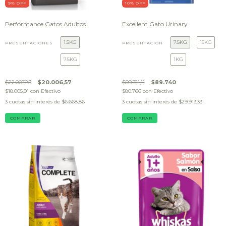
9
% OFF
10
% OFF
Performance Gatos Adultos
Excellent Gato Urinary
1.5KG
7.5KG
15KG
PRESENTACIONES
PRESENTACIÓN
7.5KG
1KG
$22.007,23
$20.006,57
$99.711,11
$89.740
$18.005,91
con
Efectivo
$80.766
con
Efectivo
3
cuotas sin interés de
$6.668,86
3
cuotas sin interés de
$29.913,33
COMPRAR
COMPRAR