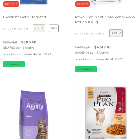
10
% OFF
9
% OFF
Excellent Gato Sterilized
Royal Canin Vet Gato Renal Pollo
Pouch 100 g
7.5KG
1KG
PRESENTACIÓN
100GR
PRESENTACIONES
$99.711,11
$89.740
$4.968,87
$4.517,16
$80.766
con
Efectivo
$4.065,44
con
Efectivo
3
cuotas sin interés de
$29.913,33
3
cuotas sin interés de
$1.505,72
COMPRAR
COMPRAR