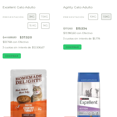
Excellent Gato Adulto
Agility Gato Adulto
3KG
7.5KG
10KG
1.5KG
PRESENTACIÓN
PRESENTACIÓN
15 KG
1KG
$17.260
$15.534
$13.980,60
con
Efectivo
$41.688,89
$37.520
3
cuotas sin interés de
$5.178
$33.768
con
Efectivo
3
cuotas sin interés de
$12.506,67
COMPRAR
COMPRAR