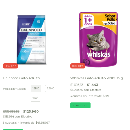
10
% OFF
10
% OFF
Balanced Gato Adulto
Whiskas Gato Adulto Pollo 85 g
$1.603,33
$1.443
15KG
7.5KG
PRESENTACIÓN
$1.298,70
con
Efectivo
3
cuotas sin interés de
$481
2KG
$139.955,56
$125.960
$113.364
con
Efectivo
3
cuotas sin interés de
$41.986,67