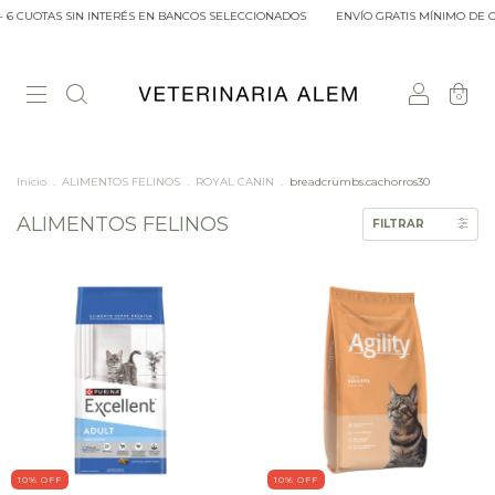
TAS SIN INTERÉS EN BANCOS SELECCIONADOS
ENVÍO GRATIS MÍNIMO DE COMPRA 
0
Inicio
.
ALIMENTOS FELINOS
.
ROYAL CANIN
.
breadcrumbs.cachorros30
ALIMENTOS FELINOS
FILTRAR
10
% OFF
10
% OFF