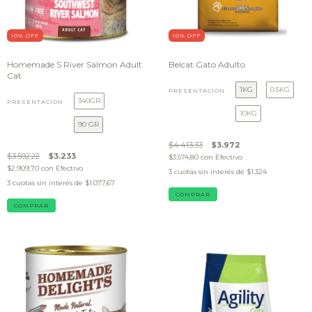
10
% OFF
10
% OFF
Homemade S River Salmon Adult
Belcat Gato Adulto
Cat
1KG
0.5KG
PRESENTACIÓN
340GR
PRESENTACIÓN
10KG
90 GR
$4.413,33
$3.972
$3.592,22
$3.233
$3.574,80
con
Efectivo
$2.909,70
con
Efectivo
3
cuotas sin interés de
$1.324
3
cuotas sin interés de
$1.077,67
COMPRAR
COMPRAR